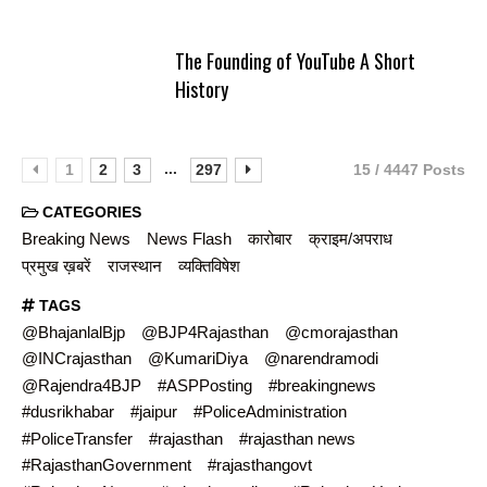
The Founding of YouTube A Short
History
...
1
2
3
297
15 / 4447 Posts
CATEGORIES
Breaking News
News Flash
कारोबार
क्राइम/अपराध
प्रमुख ख़बरें
राजस्थान
व्यक्तिविषेश
TAGS
@BhajanlalBjp
@BJP4Rajasthan
@cmorajasthan
@INCrajasthan
@KumariDiya
@narendramodi
@Rajendra4BJP
#ASPPosting
#breakingnews
#dusrikhabar
#jaipur
#PoliceAdministration
#PoliceTransfer
#rajasthan
#rajasthan news
#RajasthanGovernment
#rajasthangovt