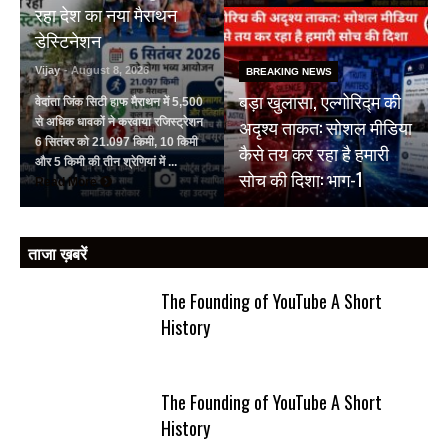
रहा देश का नया मैराथन
डेस्टिनेशन
Vijay
- August 8, 2026
BREAKING NEWS
बड़ा खुलासा, एल्गोरिद्म की
वेदांता जिंक सिटी हाफ मैराथन में 5,500
अदृश्य ताकत: सोशल मीडिया
से अधिक धावकों ने करवाया रजिस्ट्रेशन
6 सितंबर को 21.097 किमी, 10 किमी
कैसे तय कर रहा है हमारी
और 5 किमी की तीन श्रेणियां में ...
सोच की दिशा: भाग-1
Read More
ताजा ख़बरें
The Founding of YouTube A Short
History
The Founding of YouTube A Short
History