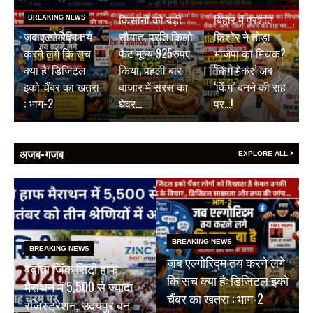
जयपुर डेयरी की
BREAKING NEWS
किसानों को बड़ी
बिहार में प्रशांत
BREAKING NEWS
जब एल्गोरिद्म तय
सौगात, प्रति किलो
किशोर ने तोड़ा
करने लगे कि सच
फैट मूल्य 925रुपए
भाजपा का मिथक?
क्या है: डिजिटल
किया, पहली बार
‘किंग मेकर’ अब
इको चैंबर का खतरा
बाजार में सरस का
‘किंग’ बनने की राह
: भाग-2
घेवर…
पर…!
अजब-गजब
EXPLORE ALL
BREAKING NEWS
BREAKING NEWS
जब एल्गोरिद्म तय करने लगे
वेदांता जिंक सिटी हाफ
कि सच क्या है: डिजिटल इको
मैराथन में 5,500 से ज्यादा
चैंबर का खतरा : भाग-2
रजिस्ट्रेशन, उदयपुर बन