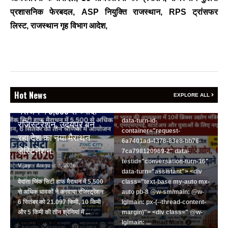
<section class="text-token-
प्रशासनिक फेरबदल, ASP नियुक्ति राजस्थान, RPS ट्रांसफर
text-primary w-full
लिस्ट, राजस्थान गृह विभाग आदेश,
focus:outline-none has-data-
writing-block:pointer-events-
none <&:has()>*>:pointer-
events-auto
R6Vx5W_threadScrollVars
scroll-mb- scroll-mt-"
BREAKING NEWS
dir="auto" data-turn-
Hot News
वेदांता जिंक सिटी हाफ
EXPLORE ALL
id="request-6a7401ad-4378-
मैराथन में 5,500 से ज्यादा
83e8-bb76-7ca798120969-2"
data-turn-id-
रजिस्ट्रेशन, उदयपुर बन
container="request-
रहा देश का नया मैराथन
6a7401ad-4378-83e8-bb76-
डेस्टिनेशन
7ca798120969-2" data-
testid="conversation-turn-16"
Vijay
- August 8, 2026
data-turn="assistant"> <div
वेदांता जिंक सिटी हाफ मैराथन में 5,500
class="text-base my-auto mx-
से अधिक धावकों ने करवाया रजिस्ट्रेशन
auto pb-8 @w-sm/main: @w-
6 सितंबर को 21.097 किमी, 10 किमी
lg/main: px-(--thread-content-
और 5 किमी की तीन श्रेणियां में ...
margin)"> <div class=" @w-
BREAKING NEWS
Read More
lg/main: ...
Read More