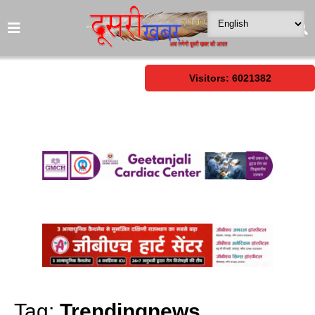
Visitors: 6021382
Tag:
Trendingnews