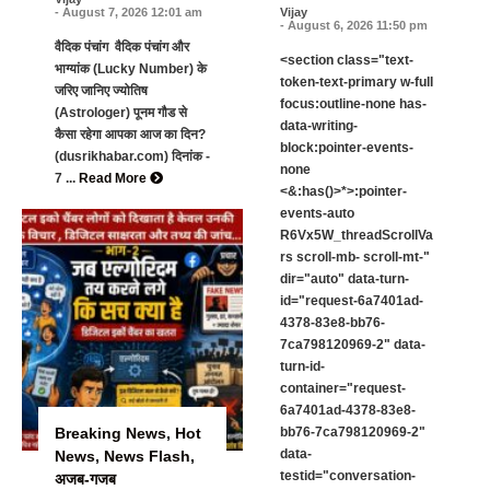
- August 7, 2026 12:01 am
Vijay
- August 6, 2026 11:50 pm
वैदिक पंचांग वैदिक पंचांग और
<section class="text-
भाग्यांक (Lucky Number) के
token-text-primary w-full
जरिए जानिए ज्योतिष
focus:outline-none has-
(Astrologer) पूनम गौड से
data-writing-
कैसा रहेगा आपका आज का दिन?
block:pointer-events-
(dusrikhabar.com) दिनांक -
none
7 ...
Read More
<&:has()>*>:pointer-
events-auto
R6Vx5W_threadScrollVa
rs scroll-mb- scroll-mt-"
dir="auto" data-turn-
id="request-6a7401ad-
4378-83e8-bb76-
7ca798120969-2" data-
turn-id-
container="request-
6a7401ad-4378-83e8-
Breaking News
,
Hot
bb76-7ca798120969-2"
data-
News
,
News Flash
,
testid="conversation-
अजब-गजब