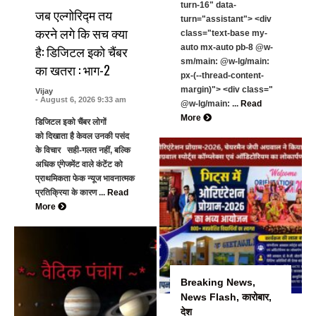
turn-16" data-
जब एल्गोरिद्म तय
turn="assistant"> <div
करने लगे कि सच क्या
class="text-base my-
है: डिजिटल इको चैंबर
auto mx-auto pb-8 @w-
sm/main: @w-lg/main:
का खतरा : भाग-2
px-(--thread-content-
margin)"> <div class="
Vijay
- August 6, 2026 9:33 am
@w-lg/main: ...
Read
More
डिजिटल इको चैंबर लोगों
को दिखाता है केवल उनकी पसंद
के विचार सही-गलत नहीं, बल्कि
अधिक एंगेजमेंट वाले कंटेंट को
प्राथमिकता फेक न्यूज भावनात्मक
प्रतिक्रिया के कारण ...
Read
More
Breaking News
,
News Flash
,
कारोबार
,
देश