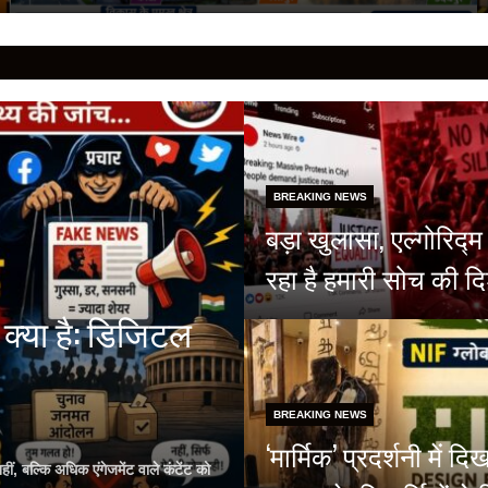
BREAKING NEWS
बड़ा खुलासा, एल्गोरिद
रहा है हमारी सोच की दि
क्या है: डिजिटल
BREAKING NEWS
‘मार्मिक’ प्रदर्शनी मे
, बल्कि अधिक एंगेजमेंट वाले कंटेंट को