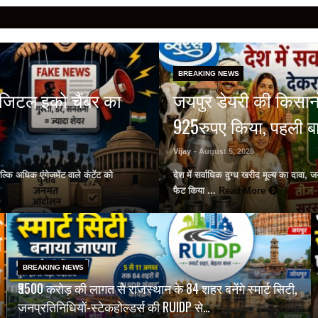
BREAKING NEWS
डिजिटल इको चैंबर का
जयपुर डेयरी की किसानों
925रुपए किया, पहली बा
Vijay
- August 5, 2026
कि अधिक एंगेजमेंट वाले कंटेंट को
देश में सर्वाधिक दुग्ध खरीद मूल्य का दावा,
फैट किया ...
Read More
BREAKING NEWS
₹9500 करोड़ की लागत से राजस्थान के 84 शहर बनेंगे स्मार्ट सिटी,
जनप्रतिनिधियों-स्टेकहोल्डर्स की RUIDP से…