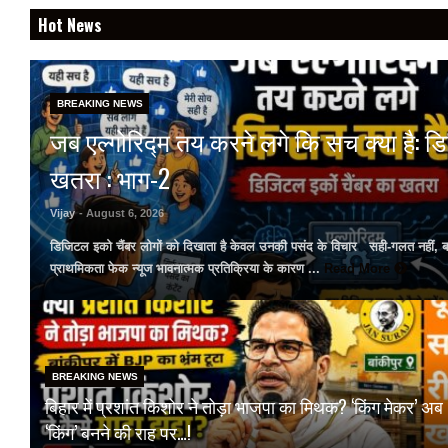
Hot News
BREAKING NEWS
जब एल्गोरिद्म तय करने लगे कि सच क्या है: 
खतरा : भाग-2
Vijay
- August 6, 2026
डिजिटल इको चैंबर लोगों को दिखाता है केवल उनकी पसंद के विचार सही-गलत नहीं, बल्
प्राथमिकता फेक न्यूज भावनात्मक प्रतिक्रिया के कारण ...
Read More
BREAKING NEWS
बिहार में प्रशांत किशोर ने तोड़ा भाजपा का मिथक? ‘किंग मेकर’ अब
‘किंग’ बनने की राह पर…!