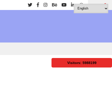
Search
Visitors: 5988199