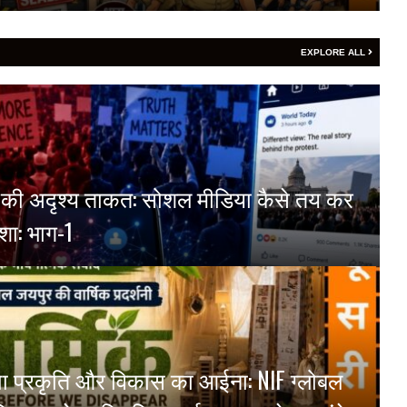
EXPLORE ALL
्म की अदृश्य ताकत: सोशल मीडिया कैसे तय कर
शा: भाग-1
ं दिखा प्रकृति और विकास का आईना: NIF ग्लोबल