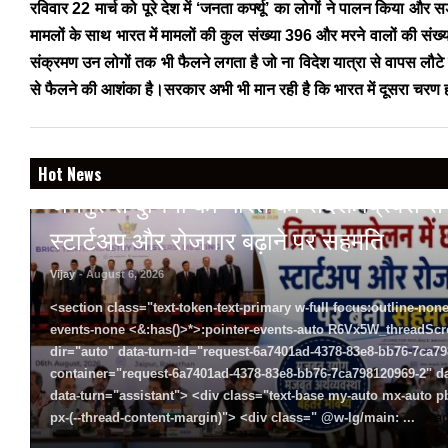
रविवार 22 मार्च को पूरे देश में ‘जनता कर्फ्यू’ का लोगों ने पालन किया 
मामलों के साथ भारत में मामलों की कुल संख्या 396 और मरने वालों की संख
संक्रमण उन लोगों तक भी फैलने लगता है जो ना विदेश यात्रा से वापस लौटे हो
से फैलने की आशंका है।सरकार अभी भी मान रही है कि भारत में दूसरा चरण 
BREAKING NEWS
Hot News
जयपुर से दुनिया को भारत का संदेश: ब्रिक्स सम्मे
स्टार्टअप और रोजगार बढ़ाने पर सहमति
Vijay
- August 6, 2026
<section class="text-token-text-primary w-full focus:outline-none
events-none <&:has()>*>:pointer-events-auto R6Vx5W_threadScrol
dir="auto" data-turn-id="request-6a7401ad-4378-83e8-bb76-7ca798
container="request-6a7401ad-4378-83e8-bb76-7ca798120969-2" dat
data-turn="assistant"> <div class="text-base my-auto mx-auto
px-(--thread-content-margin)"> <div class=" @w-lg/main: ...
Rea