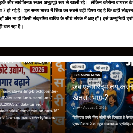
और सड़कें और सार्वजिनक स्थल अभूतपूर्व रूप से खाली रहे। लेकिन कोरोना वायरस क
्या 7 हो गई है। इस समय भारत में चिंता का सबसे बड़ी विषय यह है कि कहीं संक्
ं और ना ही किसी संक्रमित व्यक्ति के सीधे संपर्क में आए हों। इसे कम्युनिटी ट्र
ही चल रहा है।
लन में छोटे उद्योगों,
BREAKING NEWS
जब एल्गोरिद्म तय करने
 has-data-writing-block:pointer-
खतरा : भाग-2
lVars scroll-mb- scroll-mt-"
120969-2" data-turn-id-
Vijay
- August 6, 2026
a-testid="conversation-turn-16"
 pb-8 @w-sm/main: @w-lg/main:
डिजिटल इको चैंबर लोगों को दिखाता है केव
d More
प्राथमिकता फेक न्यूज भावनात्मक प्रतिक्रि