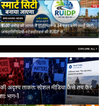
BREAKING NEWS
₹9500 करोड़ की लागत से राजस्थान के 84 शहर बनेंगे स्मार्ट सिटी,
जनप्रतिनिधियों-स्टेकहोल्डर्स की RUIDP से…
EXPLORE ALL
्म की अदृश्य ताकत: सोशल मीडिया कैसे तय कर
शा: भाग-1