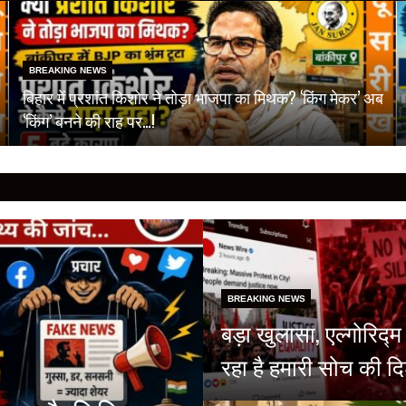
BREAKING NEWS
बिहार में प्रशांत किशोर ने तोड़ा भाजपा का मिथक? ‘किंग मेकर’ अब
‘किंग’ बनने की राह पर…!
BREAKING NEWS
बड़ा खुलासा, एल्गोरिद
रहा है हमारी सोच की दि