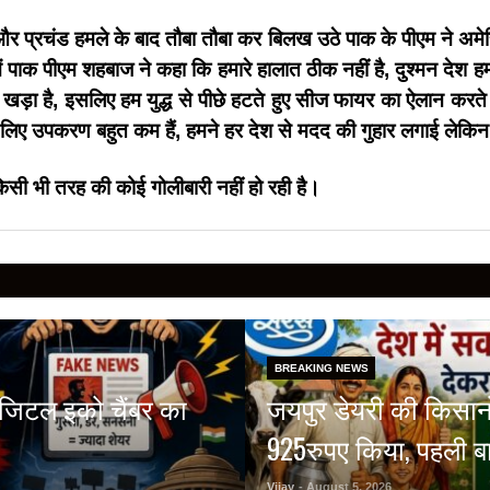
 और प्रचंड हमले के बाद तौबा तौबा कर बिलख उठे पाक के पीएम ने अम
ं पाक पीएम शहबाज ने कहा कि हमारे हालात ठीक नहीं है, दुश्मन देश 
हीं खड़ा है, इसलिए हम युद्ध से पीछे हटते हुए सीज फायर का ऐलान करत
ध के लिए उपकरण बहुत कम हैं, हमने हर देश से मदद की गुहार लगाई ले
ी भी तरह की कोई गोलीबारी नहीं हो रही है।
BREAKING NEWS
डिजिटल इको चैंबर का
जयपुर डेयरी की किसानों
925रुपए किया, पहली बा
Vijay
- August 5, 2026