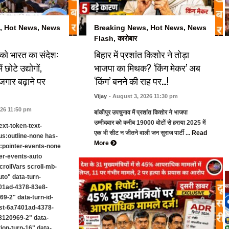
,
Hot News
,
News
Breaking News
,
Hot News
,
News
Flash
,
कारोबार
 को भारत का संदेश:
बिहार में प्रशांत किशोर ने तोड़ा
ं छोटे उद्योगों,
भाजपा का मिथक? ‘किंग मेकर’ अब
जगार बढ़ाने पर
‘किंग’ बनने की राह पर…!
Vijay
- August 3, 2026 11:30 pm
026 11:50 pm
बांकीपुर उपचुनाव में प्रशांत किशोर ने भाजपा
उम्मीदवार को करीब 19000 वोटों से हराया 2025 में
ext-token-text-
एक भी सीट न जीतने वाली जन सुराज पार्टी ...
Read
us:outline-none has-
More
k:pointer-events-none
er-events-auto
ollVars scroll-mb-
uto" data-turn-
01ad-4378-83e8-
9-2" data-turn-id-
st-6a7401ad-4378-
120969-2" data-
ion-turn-16" data-