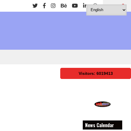
Search
Visitors: 6019413
News Calendar