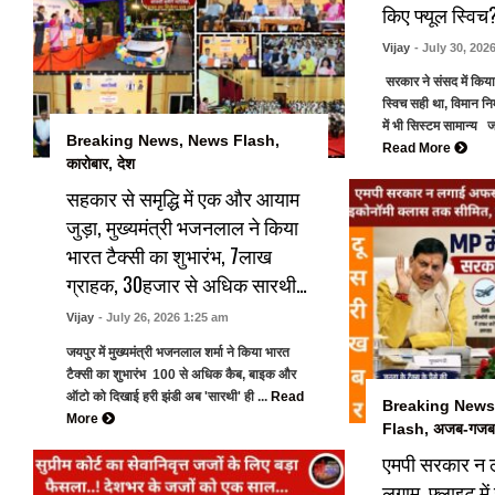
किए फ्यूल स्विच
Vijay
- July 30, 202
सरकार ने संसद में किया
स्विच सही था, विमान निर
में भी सिस्टम सामान्य 
Breaking News
,
News Flash
,
Read More
कारोबार
,
देश
सहकार से समृद्धि में एक और आयाम
जुड़ा, मुख्यमंत्री भजनलाल ने किया
भारत टैक्सी का शुभारंभ, 7लाख
ग्राहक, 30हजार से अधिक सारथी…
Vijay
- July 26, 2026 1:25 am
जयपुर में मुख्यमंत्री भजनलाल शर्मा ने किया भारत
टैक्सी का शुभारंभ 100 से अधिक कैब, बाइक और
ऑटो को दिखाई हरी झंडी अब 'सारथी' ही ...
Read
Breaking News
More
Flash
,
अजब-गजब
एमपी सरकार न 
लगाम, फ्लाइट मे