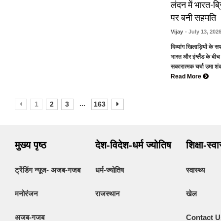
लंदन में भारत-ब
पर बनी सहमति
Vijay
- July 13, 202
दिव्यांग खिलाड़ियों के
भारत और इंग्लैंड के बीच
सकारात्मक चर्चा उमा शंक
Read More
...
1
2
3
163
मुख्य पृष्ठ
देश-विदेश-धर्म ज्योतिष
शिक्षा-स्व
ट्रेंडिंग न्यूज- अजब-गजब
धर्म-ज्योतिष
स्वास्थ्य
मनोरंजन
राजस्थान
खेल
अजब-गजब
Contact U