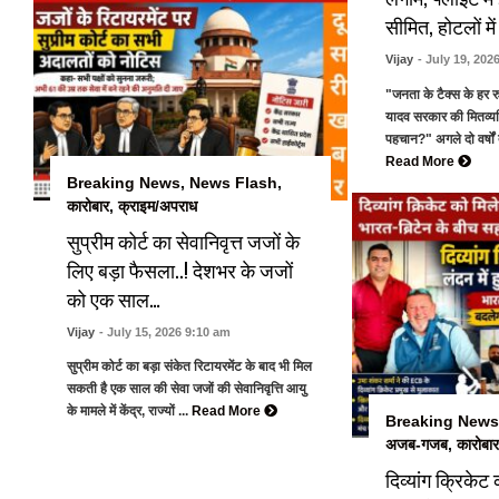
सीमित, होटलों में
Vijay
- July 19, 202
"जनता के टैक्स के हर र
यादव सरकार की मितव्यय
पहचान?" अगले दो वर्षों
Read More
Breaking News
,
News Flash
,
कारोबार
,
क्राइम/अपराध
सुप्रीम कोर्ट का सेवानिवृत्त जजों के
लिए बड़ा फैसला..! देशभर के जजों
को एक साल…
Vijay
- July 15, 2026 9:10 am
सुप्रीम कोर्ट का बड़ा संकेत रिटायरमेंट के बाद भी मिल
सकती है एक साल की सेवा जजों की सेवानिवृत्ति आयु
के मामले में केंद्र, राज्यों ...
Read More
Breaking News
अजब-गजब
,
कारोबार
दिव्यांग क्रिकेट