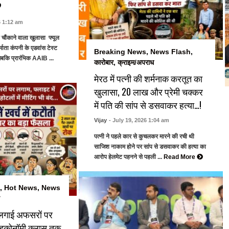
?
6 1:12 am
 चौंकाने वाला खुलासा फ्यूल
्माता कंपनी के एडवांस टेस्ट
Breaking News
,
News Flash
,
जबकि प्रारंभिक AAIB ...
कारोबार
,
क्राइम/अपराध
मेरठ में पत्नी की शर्मनाक करतूत का
खुलासा, 20 लाख और प्रेमी चक्कर
में पति की सांप से डसवाकर हत्या…!
Vijay
- July 19, 2026 1:04 am
पत्नी ने पहले कार से कुचलकर मारने की रची थी
साजिश नाकाम होने पर सांप से डसवाकर की हत्या का
आरोप हेलमेट पहनने से पहली ...
Read More
,
Hot News
,
News
लगाई अफसरों पर
ं इकोनॉमी क्लास तक