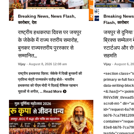
Breaking News
,
News Flash
,
Breaking News
कारोबार
,
देश
Flash
,
कारोबार
राष्ट्रीय हथकरघा दिवस पर जयपुर
जयपुर से दुनिया
के जेकेके में राज्य स्तरीय समारोह,
ब्रिक्स सम्मेलन मे
बुनकर राज्यस्तरीय पुरस्कार से
स्टार्टअप और रो
सम्मानित…
सहमति
Vijay
- August 8, 2026 12:08 am
Vijay
- August 6, 2
राष्ट्रीय हथकरघा दिवस: जेकेके में दिखी बुनकरों की
<section class="t
प्रतिभा मंत्री राज्यवर्धन राठौड़ बोले– भारतीय
primary w-full foc
हथकरघा को पीएम मोदी ने दिलाई वैश्विक पहचान
data-writing-bloc
युवाओं से अपील, ...
Read More
<&:has()>*>:point
R6Vx5W_threadScr
scroll-mt-" dir="a
id="request-6a74
bb76-7ca79812096
container="reque
83e8-bb76-7ca798
testid="conversat