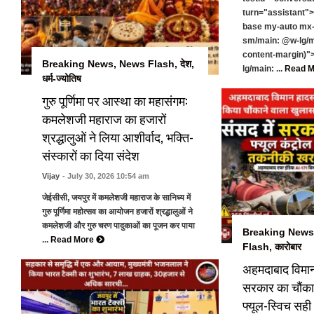
turn="assistant">
base my-auto mx-
sm/main: @w-lg/ma
content-margin)"
Breaking News
,
News Flash
,
देश
,
lg/main: ...
Read 
धर्म-ज्योतिष
गुरु पूर्णिमा पर आस्था का महासंगम:
कमलेशजी महाराज का हजारों
श्रद्धालुओं ने लिया आशीर्वाद, भक्ति-
संस्कारों का दिया संदेश
Vijay
- July 30, 2026 10:54 am
जेईसीसी, जयपुर में कमलेशजी महाराज के सानिध्य में
गुरु पूर्णिमा महोत्सव का आयोजन हजारों श्रद्धालुओं ने
कमलेशजी और गुरु चरण पादुकाओं का पूजन कर पाया
Breaking News
...
Read More
Flash
,
कारोबार
अहमदाबाद विमान 
सरकार का चौंका
फ्यूल-स्विच सही