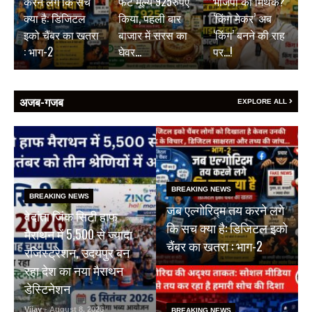
करने लगे कि सच
फैट मूल्य 925रुपए
भाजपा का मिथक?
क्या है: डिजिटल
किया, पहली बार
‘किंग मेकर’ अब
इको चैंबर का खतरा
बाजार में सरस का
‘किंग’ बनने की राह
: भाग-2
घेवर…
पर…!
अजब-गजब
EXPLORE ALL
BREAKING NEWS
BREAKING NEWS
जब एल्गोरिद्म तय करने लगे
वेदांता जिंक सिटी हाफ
कि सच क्या है: डिजिटल इको
मैराथन में 5,500 से ज्यादा
चैंबर का खतरा : भाग-2
रजिस्ट्रेशन, उदयपुर बन
रहा देश का नया मैराथन
डेस्टिनेशन
Vijay
- August 8, 2026
BREAKING NEWS