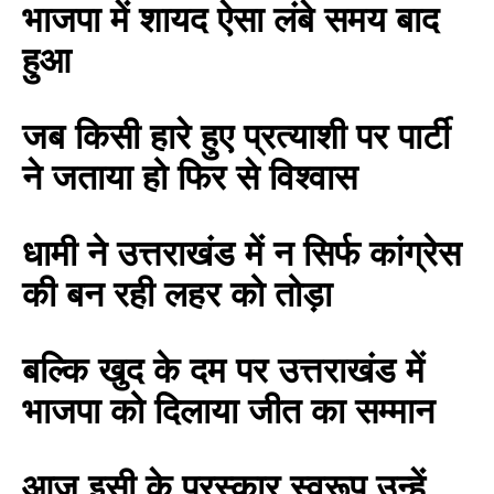
भाजपा में शायद ऐसा लंबे समय बाद
हुआ
जब किसी हारे हुए प्रत्याशी पर पार्टी
ने जताया हो फिर से विश्वास
धामी ने उत्तराखंड में न सिर्फ कांग्रेस
BREAKING NEWS
जयपुर से दुनिया को भारत
की बन रही लहर को तोड़ा
का संदेश: ब्रिक्स सम्मेलन में
छोटे उद्योगों, स्टार्टअप और
रोजगार बढ़ाने पर सहमति
बल्कि खुद के दम पर उत्तराखंड में
Vijay
- August 6, 2026
भाजपा को दिलाया जीत का सम्मान
<section class="text-token-
text-primary w-full
आज इसी के पुरस्कार स्वरूप उन्हें
focus:outline-none has-data-