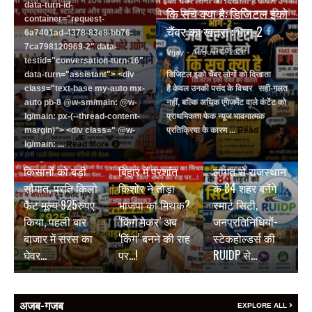
data-turn-id-
कि सच क्या है: डिजिटल इको
container="request-
चैंबर का खतरा : भाग-2
6a7401ad-4378-83e8-bb76-
7ca798120969-2" data-
Vijay
- August 6, 2026
testid="conversation-turn-16"
data-turn="assistant"> <div
डिजिटल इको चैंबर लोगों को दिखाता
class="text-base my-auto mx-
है केवल उनकी पसंद के विचार सही-गलत
auto pb-8 @w-sm/main: @w-
नहीं, बल्कि अधिक एंगेजमेंट वाले कंटेंट को
lg/main: px-(--thread-content-
प्राथमिकता फेक न्यूज भावनात्मक
margin)"> <div class=" @w-
प्रतिक्रिया के कारण ...
Read More
BREAKING NEWS
BREAKING NEWS
lg/main: ...
Read More
जयपुर डेयरी की
₹9500 करोड़ की
BREAKING NEWS
किसानों को बड़ी
बिहार में प्रशांत
लागत से राजस्थान
सौगात, प्रति किलो
किशोर ने तोड़ा
के 84 शहर बनेंगे
फैट मूल्य 925रुपए
भाजपा का मिथक?
स्मार्ट सिटी,
किया, पहली बार
‘किंग मेकर’ अब
जनप्रतिनिधियों-
बाजार में सरस का
‘किंग’ बनने की राह
स्टेकहोल्डर्स की
घेवर…
पर…!
RUIDP से…
अजब-गजब
EXPLORE ALL