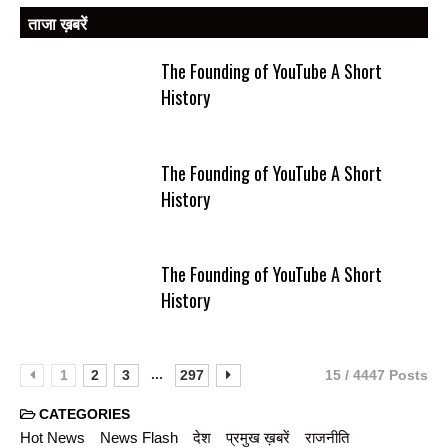
ताजा ख़बरें
The Founding of YouTube A Short
History
The Founding of YouTube A Short
History
The Founding of YouTube A Short
History
...
1
2
3
297
15 / 4447 Posts
CATEGORIES
Hot News
News Flash
देश
प्रमुख ख़बरें
राजनीति