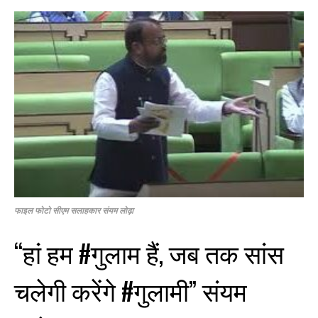
फाइल फोटो सीएम सलाहकार संयम लोढ़ा
“हां हम #गुलाम हैं, जब तक सांस
चलेगी करेंगे #गुलामी” संयम