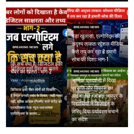
BREAKING NEWS
बड़ा खुलासा, एल्गोरिद्म की
अदृश्य ताकत: सोशल मीडिया
BREAKING NEWS
कैसे तय कर रहा है हमारी
जब एल्गोरिद्म तय करने लगे
सोच की दिशा: भाग-1
कि सच क्या है: डिजिटल इको
चैंबर का खतरा : भाग-2
BREAKING NEWS
‘मार्मिक’ प्रदर्शनी में दिखा
Vijay
- August 6, 2026
प्रकृति और विकास का
डिजिटल इको चैंबर लोगों को दिखाता
आईना: NIF ग्लोबल जयपुर के
है केवल उनकी पसंद के विचार सही-गलत
विद्यार्थियों ने डिज़ाइन के
नहीं, बल्कि अधिक एंगेजमेंट वाले कंटेंट को
प्राथमिकता फेक न्यूज भावनात्मक
जरिए दिया पर्यावरण बचाने
प्रतिक्रिया के कारण ...
Read More
का संदेश