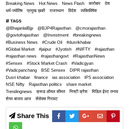
Breaking News
Hot News
News Flash
कारोबार
देश
धर्म-ज्योतिष
प्रमुख ख़बरें
राजस्थान
विदेश
व्यक्तिविषेश
TAGS
@BhajanlalBjp
@BJP4Rajasthan
@cmorajasthan
@govtofrajasthan
@Investment
#breakingnews
#Business News
#Crude Oil
#dusrikhabar
#Global Market
#jaipur
#Jyotish
#NIFTY
#rajasthan
#rajasthan news
#rajasthangovt
#RajasthanNews
#Sensex
#Stock Market Crash
#Vadicgyan
#Vadicpanchang
BSE Sensex
DIPR rajasthan
Dusri khabar
finance
ias association
IPS association
NSE Nifty
Rajasthan politics
share market
Trendingnews
क्रूड ऑयल कीमत
निफ्टी क्रैश
मिडिल ईस्ट तनाव
शेयर बाजार आज
सेंसेक्स गिरावट
Share This