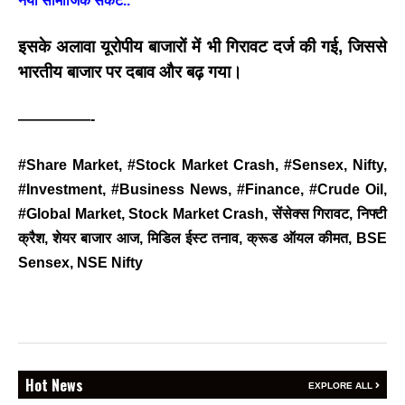
नया सामाजिक संकट..
इसके अलावा यूरोपीय बाजारों में भी गिरावट दर्ज की गई, जिससे
भारतीय बाजार पर दबाव और बढ़ गया।
BREAKING NEWS
जयपुर से दुनिया को भारत
—————-
का संदेश: ब्रिक्स सम्मेलन में
छोटे उद्योगों, स्टार्टअप और
#Share Market, #Stock Market Crash, #Sensex, Nifty,
रोजगार बढ़ाने पर सहमति
#Investment, #Business News, #Finance, #Crude Oil,
Vijay
- August 6, 2026
#Global Market, Stock Market Crash, सेंसेक्स गिरावट, निफ्टी
<section class="text-token-
क्रैश, शेयर बाजार आज, मिडिल ईस्ट तनाव, क्रूड ऑयल कीमत, BSE
text-primary w-full
Sensex, NSE Nifty
focus:outline-none has-data-
writing-block:pointer-events-
none <&:has()>*>:pointer-
events-auto
R6Vx5W_threadScrollVars
scroll-mb- scroll-mt-"
BREAKING NEWS
dir="auto" data-turn-
Hot News
वेदांता जिंक सिटी हाफ
EXPLORE ALL
id="request-6a7401ad-4378-