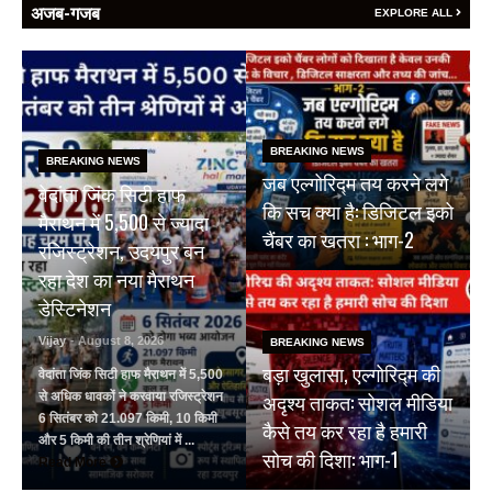
अजब-गजब
EXPLORE ALL
BREAKING NEWS
BREAKING NEWS
जब एल्गोरिद्म तय करने लगे
वेदांता जिंक सिटी हाफ
कि सच क्या है: डिजिटल इको
मैराथन में 5,500 से ज्यादा
चैंबर का खतरा : भाग-2
रजिस्ट्रेशन, उदयपुर बन
रहा देश का नया मैराथन
डेस्टिनेशन
Vijay
- August 8, 2026
BREAKING NEWS
बड़ा खुलासा, एल्गोरिद्म की
वेदांता जिंक सिटी हाफ मैराथन में 5,500
अदृश्य ताकत: सोशल मीडिया
से अधिक धावकों ने करवाया रजिस्ट्रेशन
6 सितंबर को 21.097 किमी, 10 किमी
कैसे तय कर रहा है हमारी
और 5 किमी की तीन श्रेणियां में ...
सोच की दिशा: भाग-1
Read More