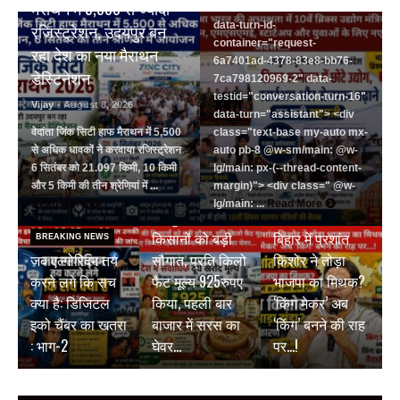
मैराथन में 5,500 से ज्यादा
83e8-bb76-7ca798120969-2"
data-turn-id-
रजिस्ट्रेशन, उदयपुर बन
container="request-
रहा देश का नया मैराथन
6a7401ad-4378-83e8-bb76-
डेस्टिनेशन
7ca798120969-2" data-
testid="conversation-turn-16"
Vijay
- August 8, 2026
data-turn="assistant"> <div
वेदांता जिंक सिटी हाफ मैराथन में 5,500
class="text-base my-auto mx-
से अधिक धावकों ने करवाया रजिस्ट्रेशन
auto pb-8 @w-sm/main: @w-
6 सितंबर को 21.097 किमी, 10 किमी
lg/main: px-(--thread-content-
और 5 किमी की तीन श्रेणियां में ...
margin)"> <div class=" @w-
BREAKING NEWS
Read More
lg/main: ...
Read More
जयपुर डेयरी की
BREAKING NEWS
किसानों को बड़ी
बिहार में प्रशांत
BREAKING NEWS
जब एल्गोरिद्म तय
सौगात, प्रति किलो
किशोर ने तोड़ा
करने लगे कि सच
फैट मूल्य 925रुपए
भाजपा का मिथक?
क्या है: डिजिटल
किया, पहली बार
‘किंग मेकर’ अब
इको चैंबर का खतरा
बाजार में सरस का
‘किंग’ बनने की राह
: भाग-2
घेवर…
पर…!