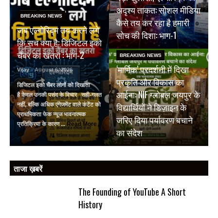
अदृश्य ताकत: सोशल मीडिया
BREAKING NEWS
कैसे तय कर रहा है हमारी
जब एल्गोरिद्म तय करने लगे
सोच की दिशा: भाग-1
कि सच क्या है: डिजिटल इको
चैंबर का खतरा : भाग-2
BREAKING NEWS
‘मार्मिक’ प्रदर्शनी में दिखा
Vijay
- August 6, 2026
प्रकृति और विकास का
डिजिटल इको चैंबर लोगों को दिखाता
आईना: NIF ग्लोबल जयपुर के
है केवल उनकी पसंद के विचार सही-गलत
विद्यार्थियों ने डिज़ाइन के
नहीं, बल्कि अधिक एंगेजमेंट वाले कंटेंट को
प्राथमिकता फेक न्यूज भावनात्मक
जरिए दिया पर्यावरण बचाने
प्रतिक्रिया के कारण ...
Read More
का संदेश
ताजा ख़बरें
The Founding of YouTube A Short
History