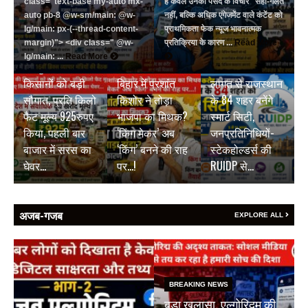
class="text-base my-auto mx-
है केवल उनकी पसंद के विचार सही-गलत
auto pb-8 @w-sm/main: @w-
नहीं, बल्कि अधिक एंगेजमेंट वाले कंटेंट को
lg/main: px-(--thread-content-
प्राथमिकता फेक न्यूज भावनात्मक
margin)"> <div class=" @w-
प्रतिक्रिया के कारण ...
Read More
BREAKING NEWS
BREAKING NEWS
lg/main: ...
Read More
जयपुर डेयरी की
₹9500 करोड़ की
BREAKING NEWS
किसानों को बड़ी
बिहार में प्रशांत
लागत से राजस्थान
सौगात, प्रति किलो
किशोर ने तोड़ा
के 84 शहर बनेंगे
फैट मूल्य 925रुपए
भाजपा का मिथक?
स्मार्ट सिटी,
किया, पहली बार
‘किंग मेकर’ अब
जनप्रतिनिधियों-
बाजार में सरस का
‘किंग’ बनने की राह
स्टेकहोल्डर्स की
घेवर…
पर…!
RUIDP से…
अजब-गजब
EXPLORE ALL
BREAKING NEWS
बड़ा खुलासा, एल्गोरिद्म की