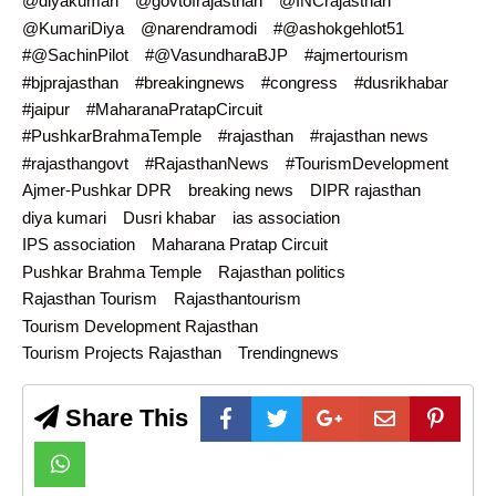
@diyakumari
@govtofrajasthan
@INCrajasthan
@KumariDiya
@narendramodi
#@ashokgehlot51
#@SachinPilot
#@VasundharaBJP
#ajmertourism
#bjprajasthan
#breakingnews
#congress
#dusrikhabar
#jaipur
#MaharanaPratapCircuit
#PushkarBrahmaTemple
#rajasthan
#rajasthan news
#rajasthangovt
#RajasthanNews
#TourismDevelopment
Ajmer-Pushkar DPR
breaking news
DIPR rajasthan
diya kumari
Dusri khabar
ias association
IPS association
Maharana Pratap Circuit
Pushkar Brahma Temple
Rajasthan politics
Rajasthan Tourism
Rajasthantourism
Tourism Development Rajasthan
Tourism Projects Rajasthan
Trendingnews
Share This