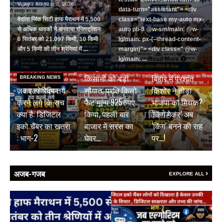
Vijay
- August 8, 2026
data-turn="assistant"> <div
वेदांता जिंक सिटी हाफ मैराथन में 5,500
class="text-base my-auto mx-
से अधिक धावकों ने करवाया रजिस्ट्रेशन
auto pb-8 @w-sm/main: @w-
6 सितंबर को 21.097 किमी, 10 किमी
lg/main: px-(--thread-content-
और 5 किमी की तीन श्रेणियां में ...
margin)"> <div class=" @w-
BREAKING NEWS
Read More
lg/main: ...
Read More
जयपुर डेयरी की
BREAKING NEWS
किसानों को बड़ी
बिहार में प्रशांत
BREAKING NEWS
जब एल्गोरिद्म तय
सौगात, प्रति किलो
किशोर ने तोड़ा
करने लगे कि सच
फैट मूल्य 925रुपए
भाजपा का मिथक?
क्या है: डिजिटल
किया, पहली बार
‘किंग मेकर’ अब
इको चैंबर का खतरा
बाजार में सरस का
‘किंग’ बनने की राह
: भाग-2
घेवर…
पर…!
अजब-गजब
EXPLORE ALL