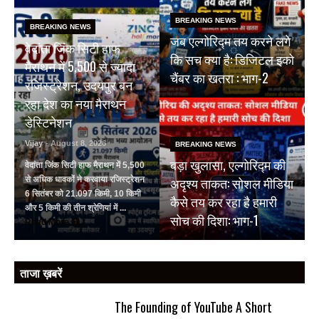
BREAKING NEWS
BREAKING NEWS
जब एल्गोरिद्म तय करने लगे
वेदांता जिंक सिटी हाफ
कि सच क्या है: डिजिटल इको
मैराथन में 5,500 से ज्यादा
चैंबर का खतरा : भाग-2
रजिस्ट्रेशन, उदयपुर बन
रहा देश का नया मैराथन
डेस्टिनेशन
Vijay
- August 8, 2026
BREAKING NEWS
बड़ा खुलासा, एल्गोरिद्म की
वेदांता जिंक सिटी हाफ मैराथन में 5,500
अदृश्य ताकत: सोशल मीडिया
से अधिक धावकों ने करवाया रजिस्ट्रेशन
6 सितंबर को 21.097 किमी, 10 किमी
कैसे तय कर रहा है हमारी
और 5 किमी की तीन श्रेणियां में ...
सोच की दिशा: भाग-1
Read More
ताजा ख़बरें
The Founding of YouTube A Short