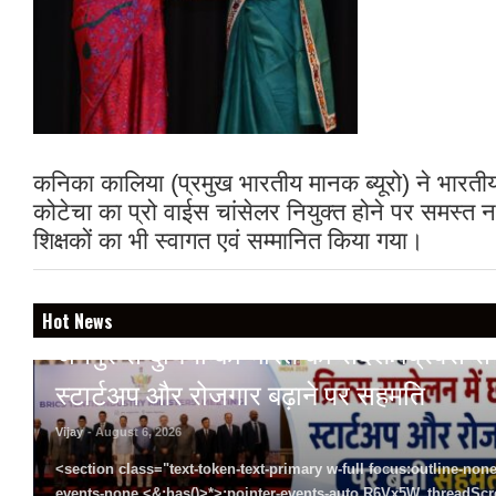
कनिका कालिया (प्रमुख भारतीय मानक ब्यूरो) ने भारतीय 
कोटेचा का प्रो वाईस चांसेलर नियुक्त होने पर समस्त नार
शिक्षकों का भी स्वागत एवं सम्मानित किया गया।
BREAKING NEWS
Hot News
जयपुर से दुनिया को भारत का संदेश: ब्रिक्स सम्मे
स्टार्टअप और रोजगार बढ़ाने पर सहमति
Vijay
- August 6, 2026
<section class="text-token-text-primary w-full focus:outline-none
events-none <&:has()>*>:pointer-events-auto R6Vx5W_threadScrol