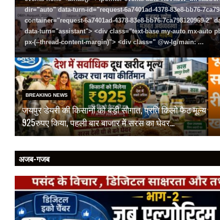
dir="auto" data-turn-id="request-6a7401ad-4378-83e8-bb76-7ca798
container="request-6a7401ad-4378-83e8-bb76-7ca798120969-2" dat
data-turn="assistant"> <div class="text-base my-auto mx-auto
px-(--thread-content-margin)"> <div class=" @w-lg/main: ...
Rea
BREAKING NEWS
जयपुर डेयरी की किसानों को बड़ी सौगात, प्रति किलो फैट मूल्य
925रुपए किया, पहली बार बाजार में सरस का घेवर…
अजब-गजब