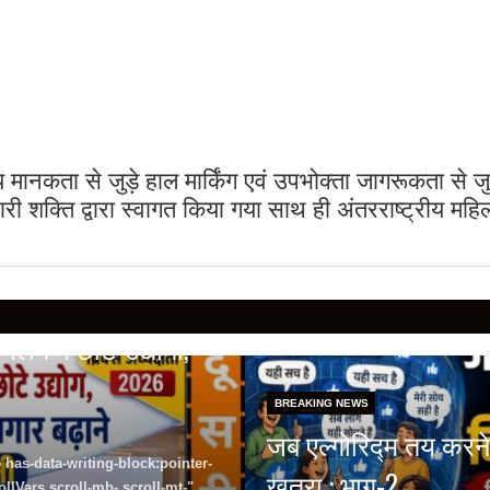
मानकता से जुड़े हाल मार्किंग एवं उपभोक्ता जागरूकता से ज
ी शक्ति द्वारा स्वागत किया गया साथ ही अंतरराष्ट्रीय महिल
लन में छोटे उद्योगों,
BREAKING NEWS
जब एल्गोरिद्म तय करने
 has-data-writing-block:pointer-
खतरा : भाग-2
lVars scroll-mb- scroll-mt-"