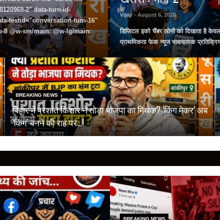
120969-2" data-turn-id-
Vijay
- August 6, 2026
a-testid="conversation-turn-16"
 pb-8 @w-sm/main: @w-lg/main:
डिजिटल इको चैंबर लोगों को दिखाता है केव
d More
प्राथमिकता फेक न्यूज भावनात्मक प्रतिक्रि
BREAKING NEWS
बिहार में प्रशांत किशोर ने तोड़ा भाजपा का मिथक? ‘किंग मेकर’ अब
‘किंग’ बनने की राह पर…!
BREAKING NEWS