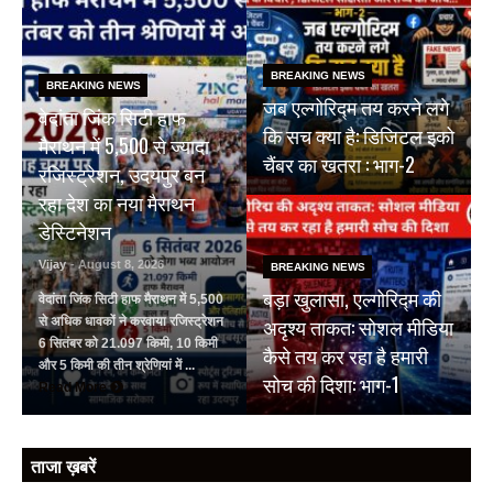
BREAKING NEWS
BREAKING NEWS
जब एल्गोरिद्म तय करने लगे
वेदांता जिंक सिटी हाफ
कि सच क्या है: डिजिटल इको
मैराथन में 5,500 से ज्यादा
चैंबर का खतरा : भाग-2
रजिस्ट्रेशन, उदयपुर बन
रहा देश का नया मैराथन
डेस्टिनेशन
Vijay
- August 8, 2026
BREAKING NEWS
बड़ा खुलासा, एल्गोरिद्म की
वेदांता जिंक सिटी हाफ मैराथन में 5,500
अदृश्य ताकत: सोशल मीडिया
से अधिक धावकों ने करवाया रजिस्ट्रेशन
6 सितंबर को 21.097 किमी, 10 किमी
कैसे तय कर रहा है हमारी
और 5 किमी की तीन श्रेणियां में ...
सोच की दिशा: भाग-1
Read More
ताजा ख़बरें