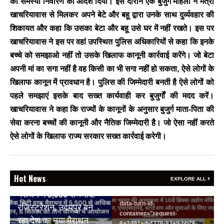
को समस्या निवारण का आदेश दिया। इस दौरान एक बुजुर्ग महिला ने मंत्री
BREAKING NEWS
खाचरियावास से मिलकर अपने बेटे और बहू द्वारा उनके साथ दुर्व्यवहार की
जयपुर से दुनिया को भारत
शिकायत और कहा कि उसका बेटा और बहू उसे घर में नहीं रखते। इस पर
का संदेश: ब्रिक्स सम्मेलन में
खाचरियावास ने इस पर वहां उपस्थित पुलिस अधिकारियों से कहा कि इनके
छोटे उद्योगों, स्टार्टअप और
बच्चे को समझाओ नहीं तो उसके खिलाफ कानूनी कार्रवाई करेंगे। जो बेटा
रोजगार बढ़ाने पर सहमति
अपनी मां का सगा नहीं है वह किसी का भी सगा नहीं हो सकता, ऐसे लोगों के
Vijay
- August 6, 2026
खिलाफ कानून में प्रावधान है। पुलिस की जिम्मेदारी बनती है ऐसे लोगों को
<section class="text-token-
पहले समझाएं इसके बाद सख्त कार्यवाही कर बुजुर्गों की मदद करें।
text-primary w-full
खाचरियावास ने कहा कि राज्यों के कानूनों के अनुसार बुजुर्ग माता-पिता की
focus:outline-none has-data-
सेवा करना बच्चों की कानूनी और नैतिक जिम्मेदारी है। जो ऐसा नहीं करते
writing-block:pointer-events-
none <&:has()>*>:pointer-
ऐसे लोगों के खिलाफ राज्य सरकार सख्त कार्रवाई करेगी।
events-auto
R6Vx5W_threadScrollVars
scroll-mb- scroll-mt-"
BREAKING NEWS
dir="auto" data-turn-
Hot News
वेदांता जिंक सिटी हाफ
EXPLORE ALL
id="request-6a7401ad-4378-
मैराथन में 5,500 से ज्यादा
83e8-bb76-7ca798120969-2"
data-turn-id-
रजिस्ट्रेशन, उदयपुर बन
container="request-
रहा देश का नया मैराथन
6a7401ad-4378-83e8-bb76-