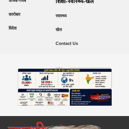
अजब-गजब
शिक्षा-स्वास्थ्य-खेल
कारोबार
स्वास्थ्य
विदेश
खेल
Contact Us