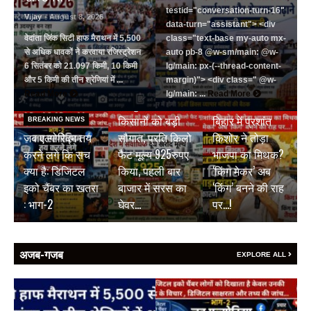
testid="conversation-turn-16"
Vijay
- August 8, 2026
data-turn="assistant"> <div
वेदांता जिंक सिटी हाफ मैराथन में 5,500
class="text-base my-auto mx-
से अधिक धावकों ने करवाया रजिस्ट्रेशन
auto pb-8 @w-sm/main: @w-
6 सितंबर को 21.097 किमी, 10 किमी
lg/main: px-(--thread-content-
और 5 किमी की तीन श्रेणियां में ...
margin)"> <div class=" @w-
BREAKING NEWS
Read More
lg/main: ...
Read More
जयपुर डेयरी की
BREAKING NEWS
किसानों को बड़ी
बिहार में प्रशांत
BREAKING NEWS
जब एल्गोरिद्म तय
सौगात, प्रति किलो
किशोर ने तोड़ा
करने लगे कि सच
फैट मूल्य 925रुपए
भाजपा का मिथक?
क्या है: डिजिटल
किया, पहली बार
‘किंग मेकर’ अब
इको चैंबर का खतरा
बाजार में सरस का
‘किंग’ बनने की राह
: भाग-2
घेवर…
पर…!
अजब-गजब
EXPLORE ALL