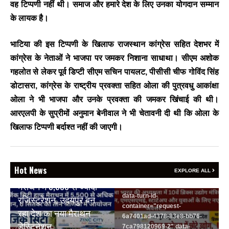
वह टिप्पणी नहीं थी। समाज और हमारे देश के लिए उनका योगदान सम्मान
जयपुर से दुनिया को भारत
के लायक है।
का संदेश: ब्रिक्स सम्मेलन में
छोटे उद्योगों, स्टार्टअप और
भाटिया की इस टिप्पणी के खिलाफ राजस्थान कांग्रेस सहित देशभर में
रोजगार बढ़ाने पर सहमति
कांग्रेस के नेताओं ने भाजपा पर जमकर निशाना साधाथा। सीएम अशोक
Vijay
- August 6, 2026
गहलोत से लेकर पूर्व डिप्टी सीएम सचिन पायलट, पीसीसी चीफ गोविंद सिंह
<section class="text-token-
डोटासरा, कांग्रेस के राष्ट्रीय प्रवक्ता सहित ओला की पुत्रवधु आकांक्षा
text-primary w-full
ओला ने भी भाजपा और उनके प्रवक्ता की जमकर खिंचाई की थी।
focus:outline-none has-data-
आरएलपी के सुप्रीमों अनुमान बेनीवाल ने भी चेतावनी दी थी कि ओला के
writing-block:pointer-events-
none <&:has()>*>:pointer-
खिलाफ टिप्पणी बर्दाश्त नहीं की जाएगी।
events-auto
R6Vx5W_threadScrollVars
scroll-mb- scroll-mt-"
BREAKING NEWS
dir="auto" data-turn-
Hot News
वेदांता जिंक सिटी हाफ
EXPLORE ALL
id="request-6a7401ad-4378-
मैराथन में 5,500 से ज्यादा
83e8-bb76-7ca798120969-2"
data-turn-id-
रजिस्ट्रेशन, उदयपुर बन
container="request-
रहा देश का नया मैराथन
6a7401ad-4378-83e8-bb76-
डेस्टिनेशन
7ca798120969-2" data-