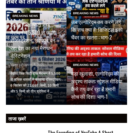
BREAKING NEWS
BREAKING NEWS
जब एल्गोरिद्म तय करने लगे
वेदांता जिंक सिटी हाफ
कि सच क्या है: डिजिटल इको
मैराथन में 5,500 से ज्यादा
चैंबर का खतरा : भाग-2
रजिस्ट्रेशन, उदयपुर बन
रहा देश का नया मैराथन
डेस्टिनेशन
Vijay
- August 8, 2026
BREAKING NEWS
बड़ा खुलासा, एल्गोरिद्म की
वेदांता जिंक सिटी हाफ मैराथन में 5,500
अदृश्य ताकत: सोशल मीडिया
से अधिक धावकों ने करवाया रजिस्ट्रेशन
6 सितंबर को 21.097 किमी, 10 किमी
कैसे तय कर रहा है हमारी
और 5 किमी की तीन श्रेणियां में ...
सोच की दिशा: भाग-1
Read More
ताजा ख़बरें
The Founding of YouTube A Short