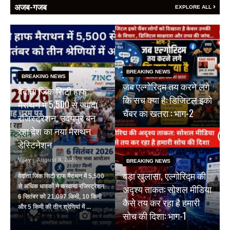
अजब-गजब
EXPLORE ALL
BREAKING NEWS
BREAKING NEWS
जब एल्गोरिद्म तय करने लगे
वेदांता जिंक सिटी हाफ
कि सच क्या है: डिजिटल इको
मैराथन में 5,500 से ज्यादा
चैंबर का खतरा : भाग-2
रजिस्ट्रेशन, उदयपुर बन
रहा देश का नया मैराथन
डेस्टिनेशन
Vijay
- August 8, 2026
BREAKING NEWS
बड़ा खुलासा, एल्गोरिद्म की
वेदांता जिंक सिटी हाफ मैराथन में 5,500
अदृश्य ताकत: सोशल मीडिया
से अधिक धावकों ने करवाया रजिस्ट्रेशन
6 सितंबर को 21.097 किमी, 10 किमी
कैसे तय कर रहा है हमारी
और 5 किमी की तीन श्रेणियां में ...
सोच की दिशा: भाग-1
Read More