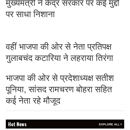
मुख्यमंत्री ने केंद्र सरकार पर कई मुद्दों
पर साधा निशाना
BREAKING NEWS
जयपुर से दुनिया को भारत
का संदेश: ब्रिक्स सम्मेलन में
वहीं भाजपा की ओर से नेता प्रतिपक्ष
छोटे उद्योगों, स्टार्टअप और
गुलाबचंद कटारिया ने लहराया तिरंगा
रोजगार बढ़ाने पर सहमति
Vijay
- August 6, 2026
भाजपा की ओर से प्रदेशाध्यक्ष सतीश
<section class="text-token-
text-primary w-full
पूनिया, सांसद रामचरण बोहरा सहित
focus:outline-none has-data-
writing-block:pointer-events-
कई नेता रहे मौजूद
none <&:has()>*>:pointer-
events-auto
R6Vx5W_threadScrollVars
scroll-mb- scroll-mt-"
BREAKING NEWS
dir="auto" data-turn-
Hot News
वेदांता जिंक सिटी हाफ
EXPLORE ALL
id="request-6a7401ad-4378-