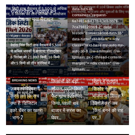
मैराथन में 5,500 से ज्यादा
83e8-bb76-7ca798120969-2"
data-turn-id-
रजिस्ट्रेशन, उदयपुर बन
container="request-
रहा देश का नया मैराथन
6a7401ad-4378-83e8-bb76-
डेस्टिनेशन
7ca798120969-2" data-
testid="conversation-turn-16"
Vijay
- August 8, 2026
data-turn="assistant"> <div
वेदांता जिंक सिटी हाफ मैराथन में 5,500
class="text-base my-auto mx-
से अधिक धावकों ने करवाया रजिस्ट्रेशन
auto pb-8 @w-sm/main: @w-
6 सितंबर को 21.097 किमी, 10 किमी
lg/main: px-(--thread-content-
और 5 किमी की तीन श्रेणियां में ...
margin)"> <div class=" @w-
BREAKING NEWS
Read More
lg/main: ...
Read More
जयपुर डेयरी की
BREAKING NEWS
किसानों को बड़ी
बिहार में प्रशांत
BREAKING NEWS
जब एल्गोरिद्म तय
सौगात, प्रति किलो
किशोर ने तोड़ा
करने लगे कि सच
फैट मूल्य 925रुपए
भाजपा का मिथक?
क्या है: डिजिटल
किया, पहली बार
‘किंग मेकर’ अब
इको चैंबर का खतरा
बाजार में सरस का
‘किंग’ बनने की राह
: भाग-2
घेवर…
पर…!