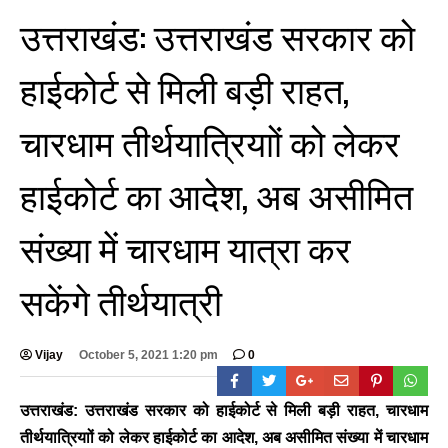
उत्तराखंड: उत्तराखंड सरकार को
हाईकोर्ट से मिली बड़ी राहत,
चारधाम तीर्थयात्रियाों को लेकर
हाईकोर्ट का आदेश, अब असीमित
BREAKING NEWS
संख्या में चारधाम यात्रा कर
जयपुर से दुनिया को भारत
का संदेश: ब्रिक्स सम्मेलन में
सकेंगे तीर्थयात्री
छोटे उद्योगों, स्टार्टअप और
रोजगार बढ़ाने पर सहमति
Vijay
- August 6, 2026
Vijay
October 5, 2021 1:20 pm
0
<section class="text-token-
text-primary w-full
उत्तराखंड: उत्तराखंड सरकार को हाईकोर्ट से मिली बड़ी राहत, चारधाम
focus:outline-none has-data-
तीर्थयात्रियाों को लेकर हाईकोर्ट का आदेश, अब असीमित संख्या में चारधाम
writing-block:pointer-events-