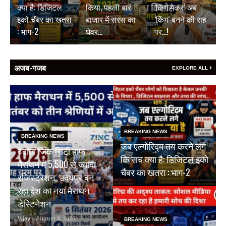
क्या है: डिजिटल
किया, पहली बार
‘किंग मेकर’ अब
इको चैंबर का खतरा
बाजार में सरस का
‘किंग’ बनने की राह
: भाग-2
घेवर…
पर…!
अजब-गजब
EXPLORE ALL
BREAKING NEWS
BREAKING NEWS
जब एल्गोरिद्म तय करने लगे
वेदांता जिंक सिटी हाफ
कि सच क्या है: डिजिटल इको
मैराथन में 5,500 से ज्यादा
चैंबर का खतरा : भाग-2
रजिस्ट्रेशन, उदयपुर बन
रहा देश का नया मैराथन
डेस्टिनेशन
Vijay
- August 8, 2026
BREAKING NEWS