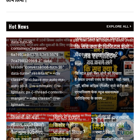
लाभ लिया।
events-auto
R6Vx5W_threadScrollVars
scroll-mb- scroll-mt-"
dir="auto" data-turn-
Hot News
EXPLORE ALL
BREAKING NEWS
id="request-6a7401ad-4378-
83e8-bb76-7ca798120969-2"
जब एल्गोरिद्म तय करने लगे
data-turn-id-
कि सच क्या है: डिजिटल इको
container="request-
चैंबर का खतरा : भाग-2
6a7401ad-4378-83e8-bb76-
7ca798120969-2" data-
Vijay
- August 6, 2026
testid="conversation-turn-16"
data-turn="assistant"> <div
डिजिटल इको चैंबर लोगों को दिखाता
class="text-base my-auto mx-
है केवल उनकी पसंद के विचार सही-गलत
auto pb-8 @w-sm/main: @w-
नहीं, बल्कि अधिक एंगेजमेंट वाले कंटेंट को
lg/main: px-(--thread-content-
प्राथमिकता फेक न्यूज भावनात्मक
margin)"> <div class=" @w-
प्रतिक्रिया के कारण ...
Read More
BREAKING NEWS
BREAKING NEWS
lg/main: ...
Read More
जयपुर डेयरी की
₹9500 करोड़ की
BREAKING NEWS
किसानों को बड़ी
बिहार में प्रशांत
लागत से राजस्थान
सौगात, प्रति किलो
किशोर ने तोड़ा
के 84 शहर बनेंगे
फैट मूल्य 925रुपए
भाजपा का मिथक?
स्मार्ट सिटी,
किया, पहली बार
‘किंग मेकर’ अब
जनप्रतिनिधियों-