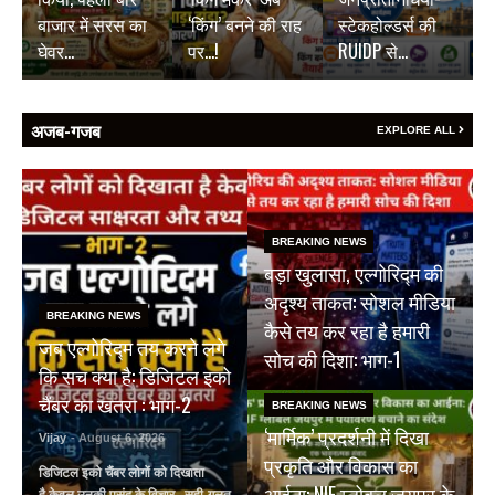
बाजार में सरस का
‘किंग’ बनने की राह
स्टेकहोल्डर्स की
घेवर…
पर…!
RUIDP से…
अजब-गजब
EXPLORE ALL
BREAKING NEWS
बड़ा खुलासा, एल्गोरिद्म की
अदृश्य ताकत: सोशल मीडिया
BREAKING NEWS
कैसे तय कर रहा है हमारी
जब एल्गोरिद्म तय करने लगे
सोच की दिशा: भाग-1
कि सच क्या है: डिजिटल इको
चैंबर का खतरा : भाग-2
BREAKING NEWS
‘मार्मिक’ प्रदर्शनी में दिखा
Vijay
- August 6, 2026
प्रकृति और विकास का
डिजिटल इको चैंबर लोगों को दिखाता
आईना: NIF ग्लोबल जयपुर के
है केवल उनकी पसंद के विचार सही-गलत