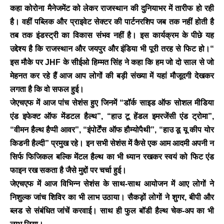
कहा कोरोना मैनेजमेंट को लेकर राजस्थान की दुनियाभर में तारीफ हो रही
है। वहीं पब्लिक और प्राइवेट सेक्टर की पार्टनरशिप जब तक नहीं होती है
तब तक इंडस्ट्री का विकास संभव नहीं है। इस कार्यक्रम के पीछे यह
उद्देश्य है कि राजस्थान और जयपुर और इंडिया भी पूरी तरह से फिट हो।“
इस मौके पर JHF के सीईओ हिम्मत सिंह ने कहा कि हम जो दो साल से जो
मेहनत कर रहे हैं आज आप लोगों की बड़ी संख्या में यहां मौजूदगी देखकर
लगता है कि वो सफल हुई।
BREAKING NEWS
जेएचएफ में आज पांच सेशंस हुए जिनमें “डॉर्क साइड ऑफ सोशल मीडिया
जयपुर से दुनिया को भारत
एंड इफेक्ट ऑफ मेंडटल हैल्थ”, “हाउ टू हेंडल इमरजेंसी एंड ट्रोमा”,
का संदेश: ब्रिक्स सम्मेलन में
“वीमन हैल्थ हैप्पी आवर”, “इंपोर्टेंस ऑफ हौम्योपैथी”, “हाउ डू यू कीप योर
छोटे उद्योगों, स्टार्टअप और
किडनी हैल्दी” प्रमुख रहे। इन सभी सेशंस में कैसे एक आम आदमी अपनी न
रोजगार बढ़ाने पर सहमति
सिर्फ फिजिकल बल्कि मेंटल हैल्थ का भी ध्यान रखकर स्वयं को फिट एंड
Vijay
- August 6, 2026
फाइन रख सकता है जैसे मुद्दों पर चर्चा हुई।
<section class="text-token-
जेएचएफ में आज विभिन्न सेशंस के साथ-साथ आयोजन में आए लोगों ने
text-primary w-full
निशुल्क जांच शिविर का भी लाभ उठाया। सैकड़ों लोगों ने शुगर, बीपी और
focus:outline-none has-data-
ब्लड से संबंधित जांचें करवाई। साथ ही फुल बॉडी हैल्थ चेक-अप का भी
writing-block:pointer-events-
none <&:has()>*>:pointer-