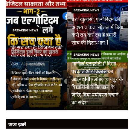
BREAKING NEWS
बड़ा खुलासा, एल्गोरिद्म की
अदृश्य ताकत: सोशल मीडिया
BREAKING NEWS
कैसे तय कर रहा है हमारी
जब एल्गोरिद्म तय करने लगे
सोच की दिशा: भाग-1
कि सच क्या है: डिजिटल इको
चैंबर का खतरा : भाग-2
BREAKING NEWS
‘मार्मिक’ प्रदर्शनी में दिखा
Vijay
- August 6, 2026
प्रकृति और विकास का
डिजिटल इको चैंबर लोगों को दिखाता
आईना: NIF ग्लोबल जयपुर के
है केवल उनकी पसंद के विचार सही-गलत
विद्यार्थियों ने डिज़ाइन के
नहीं, बल्कि अधिक एंगेजमेंट वाले कंटेंट को
प्राथमिकता फेक न्यूज भावनात्मक
जरिए दिया पर्यावरण बचाने
प्रतिक्रिया के कारण ...
Read More
का संदेश
ताजा ख़बरें