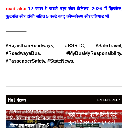
read also:
12 साल में सबसे बड़ा खेल कैलेंडर: 2026 में क्रिकेट,
फुटबॉल और हॉकी सहित 5 वर्ल्ड कप; कॉमनवेल्थ और एशियाड भी
————–
#RajasthanRoadways, #RSRTC, #SafeTravel,
#RoadwaysBus, #MyBusMyResponsibility,
#PassengerSafety, #StateNews,
Hot News
BREAKING NEWS
EXPLORE ALL
BREAKING NEWS
जयपुर डेयरी की किसानों को
जब एल्गोरिद्म तय करने लगे
बड़ी सौगात, प्रति किलो फैट
कि सच क्या है: डिजिटल इको
मूल्य 925रुपए किया, पहली
चैंबर का खतरा : भाग-2