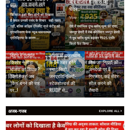
बार बाजार में सरस का
Vijay
- August 6, 2026
घेवर…
डिजिटल इको चैंबर लोगों को दिखाता
Vijay
- August 5, 2026
है केवल उनकी पसंद के विचार सही-गलत
नहीं, बल्कि अधिक एंगेजमेंट वाले कंटेंट को
देश में सर्वाधिक दुग्ध खरीद मूल्य का दावा,
प्राथमिकता फेक न्यूज भावनात्मक
जयपुर डेयरी ने रचा कीर्तिमान जयपुर डेयरी
प्रतिक्रिया के कारण ...
Read More
ने दूध खरीद मूल्य बढ़ाकर ₹925 प्रति
BREAKING NEWS
BREAKING NEWS
किलो फैट किया ...
Read More
₹9500 करोड़ की
जयपुर में अवैध स्पा
BREAKING NEWS
बिहार में प्रशांत
लागत से राजस्थान
सेंटरों पर पुलिस का
किशोर ने तोड़ा
के 84 शहर बनेंगे
शिकंजा: नियमों की
भाजपा का मिथक?
स्मार्ट सिटी,
अनदेखी पर 8
‘किंग मेकर’ अब
जनप्रतिनिधियों-
गिरफ्तार, कई सेंटर
‘किंग’ बनने की राह
स्टेकहोल्डर्स की
सील करने की
पर…!
RUIDP से…
तैयारी
अजब-गजब
EXPLORE ALL