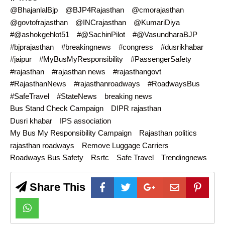
@BhajanlalBjp
@BJP4Rajasthan
@cmorajasthan
@govtofrajasthan
@INCrajasthan
@KumariDiya
#@ashokgehlot51
#@SachinPilot
#@VasundharaBJP
#bjprajasthan
#breakingnews
#congress
#dusrikhabar
#jaipur
#MyBusMyResponsibility
#PassengerSafety
#rajasthan
#rajasthan news
#rajasthangovt
#RajasthanNews
#rajasthanroadways
#RoadwaysBus
#SafeTravel
#StateNews
breaking news
Bus Stand Check Campaign
DIPR rajasthan
Dusri khabar
IPS association
My Bus My Responsibility Campaign
Rajasthan politics
rajasthan roadways
Remove Luggage Carriers
Roadways Bus Safety
Rsrtc
Safe Travel
Trendingnews
Share This