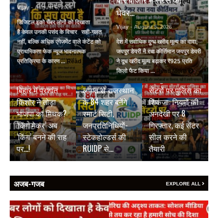
Vijay
- August 6, 2026
घेवर…
डिजिटल इको चैंबर लोगों को दिखाता
Vijay
- August 5, 2026
है केवल उनकी पसंद के विचार सही-गलत
नहीं, बल्कि अधिक एंगेजमेंट वाले कंटेंट को
देश में सर्वाधिक दुग्ध खरीद मूल्य का दावा,
प्राथमिकता फेक न्यूज भावनात्मक
जयपुर डेयरी ने रचा कीर्तिमान जयपुर डेयरी
प्रतिक्रिया के कारण ...
Read More
ने दूध खरीद मूल्य बढ़ाकर ₹925 प्रति
BREAKING NEWS
BREAKING NEWS
किलो फैट किया ...
Read More
₹9500 करोड़ की
जयपुर में अवैध स्पा
BREAKING NEWS
बिहार में प्रशांत
लागत से राजस्थान
सेंटरों पर पुलिस का
किशोर ने तोड़ा
के 84 शहर बनेंगे
शिकंजा: नियमों की
भाजपा का मिथक?
स्मार्ट सिटी,
अनदेखी पर 8
‘किंग मेकर’ अब
जनप्रतिनिधियों-
गिरफ्तार, कई सेंटर
‘किंग’ बनने की राह
स्टेकहोल्डर्स की
सील करने की
पर…!
RUIDP से…
तैयारी
अजब-गजब
EXPLORE ALL