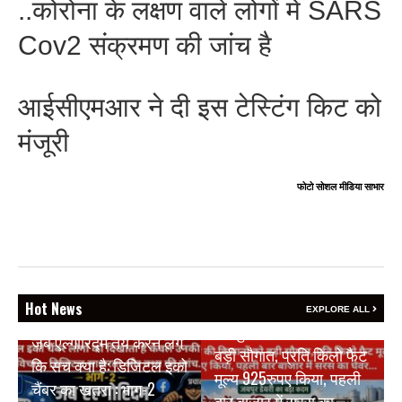
..कोरोना के लक्षण वाले लोगों में SARS
Cov2 संक्रमण की जांच है
आईसीएमआर ने दी इस टेस्टिंग किट को
मंजूरी
फोटो सोशल मीडिया साभार
Hot News
BREAKING NEWS
EXPLORE ALL
BREAKING NEWS
जयपुर डेयरी की किसानों को
जब एल्गोरिद्म तय करने लगे
बड़ी सौगात, प्रति किलो फैट
कि सच क्या है: डिजिटल इको
मूल्य 925रुपए किया, पहली
चैंबर का खतरा : भाग-2
बार बाजार में सरस का