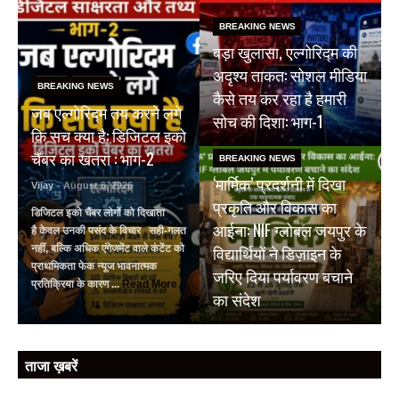
BREAKING NEWS
बड़ा खुलासा, एल्गोरिद्म की
अदृश्य ताकत: सोशल मीडिया
BREAKING NEWS
कैसे तय कर रहा है हमारी
जब एल्गोरिद्म तय करने लगे
सोच की दिशा: भाग-1
कि सच क्या है: डिजिटल इको
चैंबर का खतरा : भाग-2
BREAKING NEWS
‘मार्मिक’ प्रदर्शनी में दिखा
Vijay
- August 6, 2026
प्रकृति और विकास का
डिजिटल इको चैंबर लोगों को दिखाता
आईना: NIF ग्लोबल जयपुर के
है केवल उनकी पसंद के विचार सही-गलत
विद्यार्थियों ने डिज़ाइन के
नहीं, बल्कि अधिक एंगेजमेंट वाले कंटेंट को
प्राथमिकता फेक न्यूज भावनात्मक
जरिए दिया पर्यावरण बचाने
प्रतिक्रिया के कारण ...
Read More
का संदेश
ताजा ख़बरें