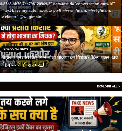
8-83e8-bb76-7ca798120969-2" data-testid="conversation-turn-16"
ss="text-base my-auto mx-auto pb-8 @w-sm/main: @w-lg/main:
div class=" @w-lg/main: ...
Read More
BREAKING NEWS
बिहार में प्रशांत किशोर ने तोड़ा भाजपा का मिथक? ‘किंग मेकर’ अब
‘किंग’ बनने की राह पर…!
EXPLORE ALL