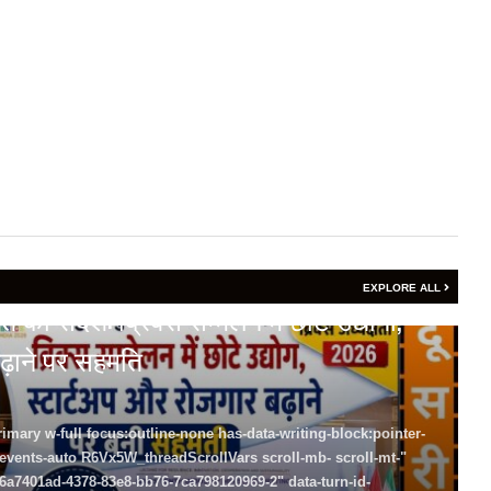
EXPLORE ALL
का संदेश: ब्रिक्स सम्मेलन में छोटे उद्योगों,
ढ़ाने पर सहमति
rimary w-full focus:outline-none has-data-writing-block:pointer-
-events-auto R6Vx5W_threadScrollVars scroll-mb- scroll-mt-"
-6a7401ad-4378-83e8-bb76-7ca798120969-2" data-turn-id-