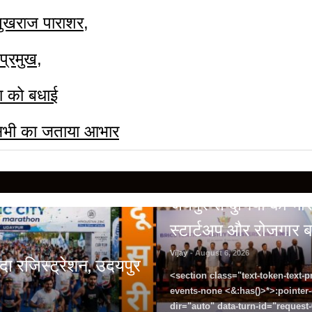
पुखराज पाराशर,
प्रमुख,
ा को बधाई
 सभी का जताया आभार
BREAKING NEWS
जयपुर से दुनिया को भारत 
स्टार्टअप और रोजगार ब
Vijay
- August 6, 2026
ादा रजिस्ट्रेशन, उदयपुर
<section class="text-token-text-p
events-none <&:has()>*>:pointer
dir="auto" data-turn-id="request