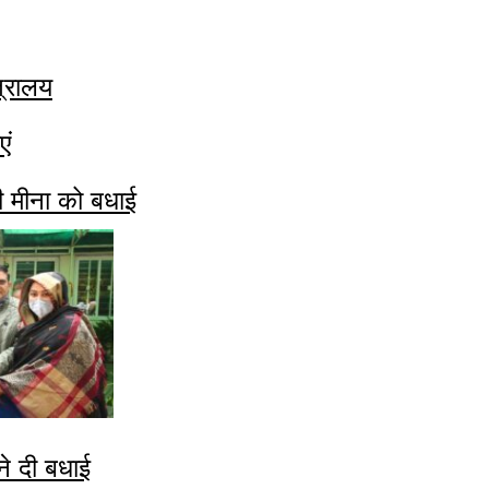
त्रालय
एं
ी मीना को बधाई
े दी बधाई