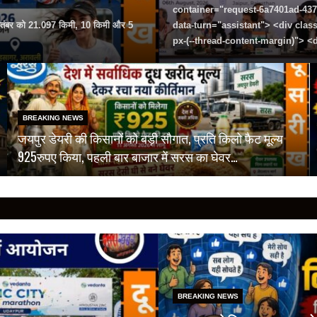
container="request-6a7401ad-437
6 सितंबर को 21.097 किमी, 10 किमी और 5
data-turn="assistant"> <div cla
px-(--thread-content-margin)"> <
BREAKING NEWS
जयपुर डेयरी की किसानों को बड़ी सौगात, प्रति किलो फैट मूल्य
925रुपए किया, पहली बार बाजार में सरस का घेवर…
BREAKING NEWS