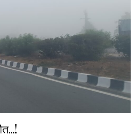
मौत…!