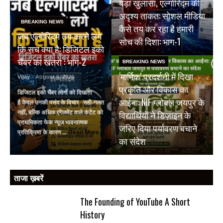
बड़ा खुलासा, एल्गोरिद्म की
अदृश्य ताकत: सोशल मीडिया
BREAKING NEWS
कैसे तय कर रहा है हमारी
जब एल्गोरिद्म तय करने लगे
सोच की दिशा: भाग-1
कि सच क्या है: डिजिटल इको
चैंबर का खतरा : भाग-2
BREAKING NEWS
‘मार्मिक’ प्रदर्शनी में दिखा
Vijay
- August 6, 2026
प्रकृति और विकास का
डिजिटल इको चैंबर लोगों को दिखाता
आईना: NIF ग्लोबल जयपुर के
है केवल उनकी पसंद के विचार सही-गलत
विद्यार्थियों ने डिज़ाइन के
नहीं, बल्कि अधिक एंगेजमेंट वाले कंटेंट को
प्राथमिकता फेक न्यूज भावनात्मक
जरिए दिया पर्यावरण बचाने
प्रतिक्रिया के कारण ...
Read More
का संदेश
ताजा ख़बरें
The Founding of YouTube A Short
History