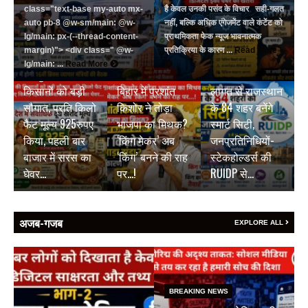
class="text-base my-auto mx-
है केवल उनकी पसंद के विचार सही-गलत
auto pb-8 @w-sm/main: @w-
नहीं, बल्कि अधिक एंगेजमेंट वाले कंटेंट को
lg/main: px-(--thread-content-
प्राथमिकता फेक न्यूज भावनात्मक
margin)"> <div class=" @w-
प्रतिक्रिया के कारण ...
Read More
BREAKING NEWS
BREAKING NEWS
lg/main: ...
Read More
जयपुर डेयरी की
₹9500 करोड़ की
BREAKING NEWS
किसानों को बड़ी
बिहार में प्रशांत
लागत से राजस्थान
सौगात, प्रति किलो
किशोर ने तोड़ा
के 84 शहर बनेंगे
फैट मूल्य 925रुपए
भाजपा का मिथक?
स्मार्ट सिटी,
किया, पहली बार
‘किंग मेकर’ अब
जनप्रतिनिधियों-
बाजार में सरस का
‘किंग’ बनने की राह
स्टेकहोल्डर्स की
घेवर…
पर…!
RUIDP से…
अजब-गजब
EXPLORE ALL
BREAKING NEWS