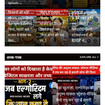
BREAKING NEWS
BREAKING NEWS
lg/main: ...
Read More
जयपुर डेयरी की
₹9500 करोड़ की
BREAKING NEWS
किसानों को बड़ी
बिहार में प्रशांत
लागत से राजस्थान
सौगात, प्रति किलो
किशोर ने तोड़ा
के 84 शहर बनेंगे
फैट मूल्य 925रुपए
भाजपा का मिथक?
स्मार्ट सिटी,
किया, पहली बार
‘किंग मेकर’ अब
जनप्रतिनिधियों-
बाजार में सरस का
‘किंग’ बनने की राह
स्टेकहोल्डर्स की
घेवर…
पर…!
RUIDP से…
अजब-गजब
EXPLORE ALL
BREAKING NEWS
बड़ा खुलासा, एल्गोरिद्म की
अदृश्य ताकत: सोशल मीडिया
BREAKING NEWS
कैसे तय कर रहा है हमारी
जब एल्गोरिद्म तय करने लगे