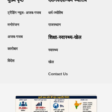
मुख्य पृष्ठ
देश-विदेश-धर्म ज्योतिष
ट्रेंडिंग न्यूज- अजब-गजब
धर्म-ज्योतिष
मनोरंजन
राजस्थान
अजब-गजब
शिक्षा-स्वास्थ्य-खेल
कारोबार
स्वास्थ्य
विदेश
खेल
Contact Us