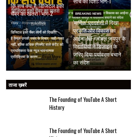
सोच की दिशा: भाग-1
कि सच क्या है: डिजिटल इको
चैंबर का खतरा : भाग-2
BREAKING NEWS
‘मार्मिक’ प्रदर्शनी में दिखा
Vijay
- August 6, 2026
प्रकृति और विकास का
डिजिटल इको चैंबर लोगों को दिखाता
आईना: NIF ग्लोबल जयपुर के
है केवल उनकी पसंद के विचार सही-गलत
विद्यार्थियों ने डिज़ाइन के
नहीं, बल्कि अधिक एंगेजमेंट वाले कंटेंट को
प्राथमिकता फेक न्यूज भावनात्मक
जरिए दिया पर्यावरण बचाने
प्रतिक्रिया के कारण ...
Read More
का संदेश
ताजा ख़बरें
The Founding of YouTube A Short
History
The Founding of YouTube A Short