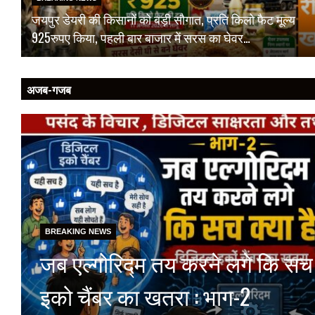
जयपुर डेयरी की किसानों को बड़ी सौगात, प्रति किलो फैट मूल्य
925रुपए किया, पहली बार बाजार में सरस का घेवर…
अजब-गजब
BREAKING NEWS
जब एल्गोरिद्म तय करने लगे कि सच 
इको चैंबर का खतरा : भाग-2