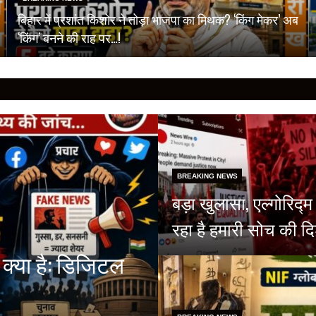
बिहार में प्रशांत किशोर ने तोड़ा भाजपा का मिथक? ‘किंग मेकर’ अब
‘किंग’ बनने की राह पर…!
BREAKING NEWS
बड़ा खुलासा, एल्गोरिद
रहा है हमारी सोच की दि
क्या है: डिजिटल