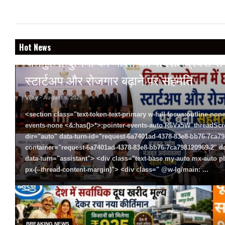
BREAKING NEWS
Hot News
जयपुर से दुनिया को भारत का संदेश: ब्रिक्स सम्मे
स्टार्टअप और रोजगार बढ़ाने पर सहमति
Vijay
- August 6, 2026
<section class="text-token-text-primary w-full focus:outline-none
events-none <&:has()>*>:pointer-events-auto R6Vx5W_threadScrol
dir="auto" data-turn-id="request-6a7401ad-4378-83e8-bb76-7ca798
container="request-6a7401ad-4378-83e8-bb76-7ca798120969-2" dat
data-turn="assistant"> <div class="text-base my-auto mx-auto
px-(--thread-content-margin)"> <div class=" @w-lg/main: ...
Rea
BREAKING NEWS