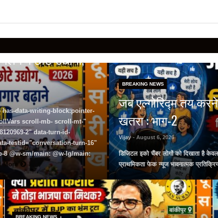
लन में छोटे उद्योगों,
BREAKING NEWS
जब एल्गोरिद्म तय करने
 has-data-writing-block:pointer-
खतरा : भाग-2
lVars scroll-mb- scroll-mt-"
120969-2" data-turn-id-
Vijay
- August 6, 2026
a-testid="conversation-turn-16"
 pb-8 @w-sm/main: @w-lg/main:
डिजिटल इको चैंबर लोगों को दिखाता है केव
d More
प्राथमिकता फेक न्यूज भावनात्मक प्रतिक्रि
BREAKING NEWS