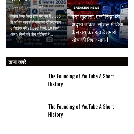
Vijay
- August 8, 2026
BREAKING NEWS
बड़ा खुलासा, एल्गोरिद्म की
वेदांता जिंक सिटी हाफ मैराथन में 5,500
अदृश्य ताकत: सोशल मीडिया
से अधिक धावकों ने करवाया रजिस्ट्रेशन
6 सितंबर को 21.097 किमी, 10 किमी
कैसे तय कर रहा है हमारी
और 5 किमी की तीन श्रेणियां में ...
सोच की दिशा: भाग-1
Read More
ताजा ख़बरें
The Founding of YouTube A Short
History
The Founding of YouTube A Short
History