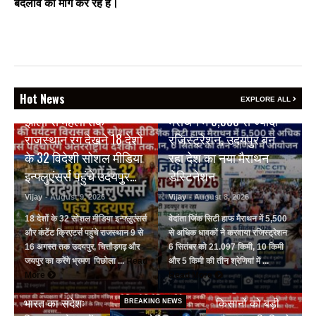
बदलाव की मांग कर रहे हैं।
BREAKING NEWS
Hot News
वेदांता जिंक सिटी हाफ
EXPLORE ALL
BREAKING NEWS
झीलों से महलों तक
मैराथन में 5,500 से ज्यादा
राजस्थान रंग देखने 18 देशों
रजिस्ट्रेशन, उदयपुर बन
के 32 विदेशी सोशल मीडिया
रहा देश का नया मैराथन
इन्फ्लुएंसर्स पहुंचे उदयपुर…
डेस्टिनेशन
Vijay
- August 9, 2026
Vijay
- August 8, 2026
18 देशों के 32 सोशल मीडिया इन्फ्लुएंसर्स
वेदांता जिंक सिटी हाफ मैराथन में 5,500
और कंटेंट क्रिएटर्स पहुंचे राजस्थान 9 से
से अधिक धावकों ने करवाया रजिस्ट्रेशन
16 अगस्त तक उदयपुर, चित्तौड़गढ़ और
6 सितंबर को 21.097 किमी, 10 किमी
जयपुर का करेंगे भ्रमण पिछोला ...
Read
और 5 किमी की तीन श्रेणियां में ...
BREAKING NEWS
BREAKING NEWS
More
Read More
जयपुर से दुनिया को
जयपुर डेयरी की
भारत का संदेश:
किसानों को बड़ी
BREAKING NEWS