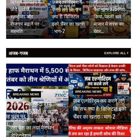
ब्रिक्स सम्मेलन में
जब एल्गोरिद्म तय
सौगात, प्रति किलो
छोटे उद्योगों,
करने लगे कि सच
फैट मूल्य 925रुपए
स्टार्टअप और
क्या है: डिजिटल
किया, पहली बार
रोजगार बढ़ाने पर
इको चैंबर का खतरा
बाजार में सरस का
सहमति
: भाग-2
घेवर…
अजब-गजब
EXPLORE ALL
BREAKING NEWS
BREAKING NEWS
जब एल्गोरिद्म तय करने लगे
वेदांता जिंक सिटी हाफ
कि सच क्या है: डिजिटल इको
मैराथन में 5,500 से ज्यादा
चैंबर का खतरा : भाग-2
रजिस्ट्रेशन, उदयपुर बन
रहा देश का नया मैराथन
डेस्टिनेशन