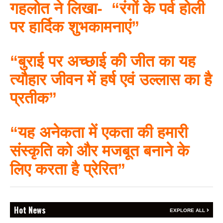
गहलोत ने लिखा- “रंगों के पर्व होली
पर हार्दिक शुभकामनाएं”
BREAKING NEWS
जयपुर से दुनिया को भारत
“बुराई पर अच्छाई की जीत का यह
का संदेश: ब्रिक्स सम्मेलन में
त्यौहार जीवन में हर्ष एवं उल्लास का है
छोटे उद्योगों, स्टार्टअप और
रोजगार बढ़ाने पर सहमति
प्रतीक”
Vijay
- August 6, 2026
<section class="text-token-
“यह अनेकता में एकता की हमारी
text-primary w-full
संस्कृति को और मजबूत बनाने के
focus:outline-none has-data-
writing-block:pointer-events-
लिए करता है प्रेरित”
none <&:has()>*>:pointer-
events-auto
R6Vx5W_threadScrollVars
scroll-mb- scroll-mt-"
dir="auto" data-turn-
Hot News
EXPLORE ALL
BREAKING NEWS
id="request-6a7401ad-4378-