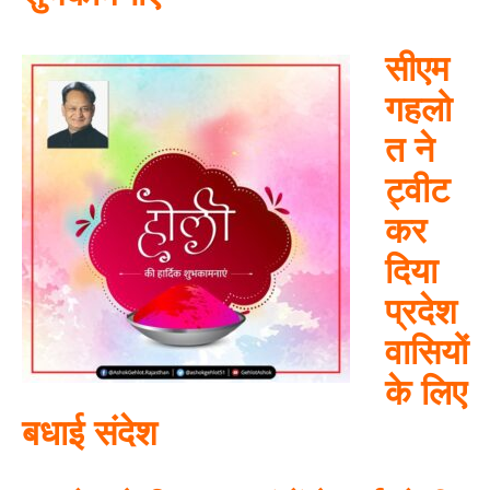
सीएम
गहलो
त ने
ट्वीट
कर
दिया
प्रदेश
वासियों
के लिए
बधाई संदेश