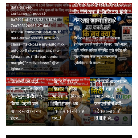
83e8-bb76-7ca798120969-2"
जब एल्गोरिद्म तय करने लगे
data-turn-id-
कि सच क्या है: डिजिटल इको
container="request-
चैंबर का खतरा : भाग-2
6a7401ad-4378-83e8-bb76-
7ca798120969-2" data-
Vijay
- August 6, 2026
testid="conversation-turn-16"
data-turn="assistant"> <div
डिजिटल इको चैंबर लोगों को दिखाता
class="text-base my-auto mx-
है केवल उनकी पसंद के विचार सही-गलत
auto pb-8 @w-sm/main: @w-
नहीं, बल्कि अधिक एंगेजमेंट वाले कंटेंट को
lg/main: px-(--thread-content-
प्राथमिकता फेक न्यूज भावनात्मक
margin)"> <div class=" @w-
प्रतिक्रिया के कारण ...
Read More
BREAKING NEWS
BREAKING NEWS
lg/main: ...
Read More
जयपुर डेयरी की
₹9500 करोड़ की
BREAKING NEWS
किसानों को बड़ी
बिहार में प्रशांत
लागत से राजस्थान
सौगात, प्रति किलो
किशोर ने तोड़ा
के 84 शहर बनेंगे
फैट मूल्य 925रुपए
भाजपा का मिथक?
स्मार्ट सिटी,
किया, पहली बार
‘किंग मेकर’ अब
जनप्रतिनिधियों-
बाजार में सरस का
‘किंग’ बनने की राह
स्टेकहोल्डर्स की
घेवर…
पर…!
RUIDP से…