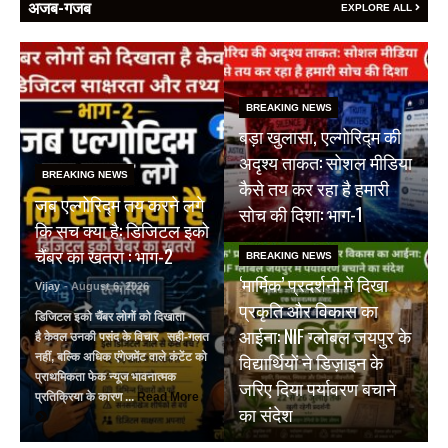
अजब-गजब
EXPLORE ALL
BREAKING NEWS
बड़ा खुलासा, एल्गोरिद्म की
अदृश्य ताकत: सोशल मीडिया
BREAKING NEWS
कैसे तय कर रहा है हमारी
जब एल्गोरिद्म तय करने लगे
सोच की दिशा: भाग-1
कि सच क्या है: डिजिटल इको
चैंबर का खतरा : भाग-2
BREAKING NEWS
‘मार्मिक’ प्रदर्शनी में दिखा
Vijay
- August 6, 2026
प्रकृति और विकास का
डिजिटल इको चैंबर लोगों को दिखाता
आईना: NIF ग्लोबल जयपुर के
है केवल उनकी पसंद के विचार सही-गलत
विद्यार्थियों ने डिज़ाइन के
नहीं, बल्कि अधिक एंगेजमेंट वाले कंटेंट को
प्राथमिकता फेक न्यूज भावनात्मक
जरिए दिया पर्यावरण बचाने
प्रतिक्रिया के कारण ...
Read More
का संदेश