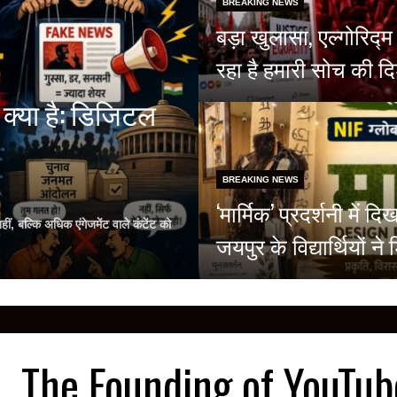
BREAKING NEWS
बड़ा खुलासा, एल्गोरिद
रहा है हमारी सोच की दि
क्या है: डिजिटल
BREAKING NEWS
‘मार्मिक’ प्रदर्शनी मे
, बल्कि अधिक एंगेजमेंट वाले कंटेंट को
जयपुर के विद्यार्थियों 
The Founding of YouTub