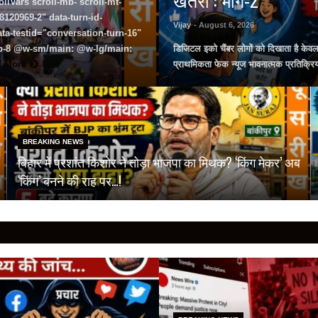
lVars scroll-mb- scroll-mt-"
120969-2" data-turn-id-
Vijay
- August 6, 2026
a-testid="conversation-turn-16"
 pb-8 @w-sm/main: @w-lg/main:
डिजिटल इको चैंबर लोगों को दिखाता है केव
d More
प्राथमिकता फेक न्यूज भावनात्मक प्रतिक्रि
BREAKING NEWS
बिहार में प्रशांत किशोर ने तोड़ा भाजपा का मिथक? ‘किंग मेकर’ अब
‘किंग’ बनने की राह पर…!