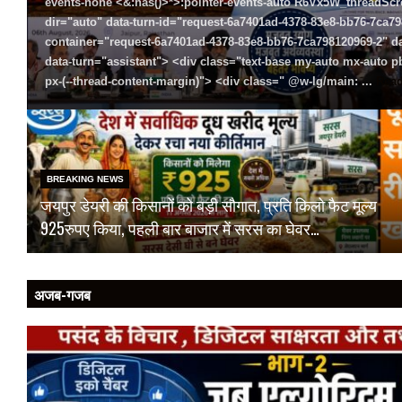
events-none <&:has()>*>:pointer-events-auto R6Vx5W_threadScrol
dir="auto" data-turn-id="request-6a7401ad-4378-83e8-bb76-7ca798
container="request-6a7401ad-4378-83e8-bb76-7ca798120969-2" dat
data-turn="assistant"> <div class="text-base my-auto mx-auto
px-(--thread-content-margin)"> <div class=" @w-lg/main: ...
Rea
BREAKING NEWS
जयपुर डेयरी की किसानों को बड़ी सौगात, प्रति किलो फैट मूल्य
925रुपए किया, पहली बार बाजार में सरस का घेवर…
अजब-गजब