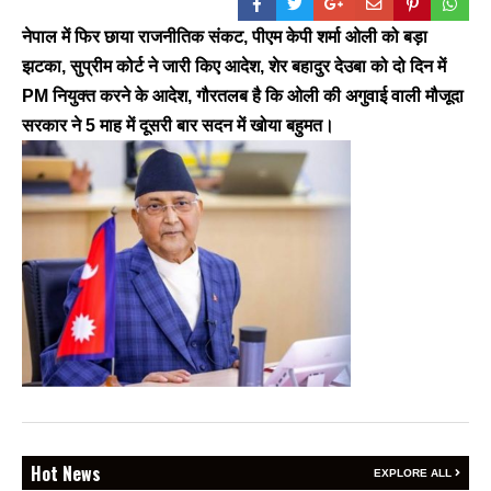
नेपाल में फिर छाया राजनीतिक संकट, पीएम केपी शर्मा ओली को बड़ा
झटका, सुप्रीम कोर्ट ने जारी किए आदेश, शेर बहादुर देउबा को दो दिन में
PM नियुक्त करने के आदेश, गौरतलब है कि ओली की अगुवाई वाली मौजूदा
BREAKING NEWS
सरकार ने 5 माह में दूसरी बार सदन में खोया बहुमत।
जयपुर से दुनिया को भारत
का संदेश: ब्रिक्स सम्मेलन में
छोटे उद्योगों, स्टार्टअप और
रोजगार बढ़ाने पर सहमति
Vijay
- August 6, 2026
<section class="text-token-
text-primary w-full
focus:outline-none has-data-
writing-block:pointer-events-
none <&:has()>*>:pointer-
events-auto
R6Vx5W_threadScrollVars
scroll-mb- scroll-mt-"
BREAKING NEWS
dir="auto" data-turn-
Hot News
वेदांता जिंक सिटी हाफ
EXPLORE ALL
id="request-6a7401ad-4378-