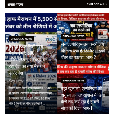
अजब-गजब
EXPLORE ALL
BREAKING NEWS
BREAKING NEWS
जब एल्गोरिद्म तय करने लगे
वेदांता जिंक सिटी हाफ
कि सच क्या है: डिजिटल इको
मैराथन में 5,500 से ज्यादा
चैंबर का खतरा : भाग-2
रजिस्ट्रेशन, उदयपुर बन
रहा देश का नया मैराथन
डेस्टिनेशन
Vijay
- August 8, 2026
BREAKING NEWS
बड़ा खुलासा, एल्गोरिद्म की
वेदांता जिंक सिटी हाफ मैराथन में 5,500
अदृश्य ताकत: सोशल मीडिया
से अधिक धावकों ने करवाया रजिस्ट्रेशन
6 सितंबर को 21.097 किमी, 10 किमी
कैसे तय कर रहा है हमारी
और 5 किमी की तीन श्रेणियां में ...
सोच की दिशा: भाग-1
Read More