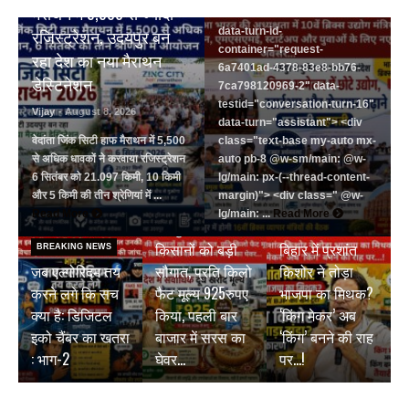
मैराथन में 5,500 से ज्यादा
83e8-bb76-7ca798120969-2"
data-turn-id-
रजिस्ट्रेशन, उदयपुर बन
container="request-
रहा देश का नया मैराथन
6a7401ad-4378-83e8-bb76-
डेस्टिनेशन
7ca798120969-2" data-
testid="conversation-turn-16"
Vijay
- August 8, 2026
data-turn="assistant"> <div
वेदांता जिंक सिटी हाफ मैराथन में 5,500
class="text-base my-auto mx-
से अधिक धावकों ने करवाया रजिस्ट्रेशन
auto pb-8 @w-sm/main: @w-
6 सितंबर को 21.097 किमी, 10 किमी
lg/main: px-(--thread-content-
और 5 किमी की तीन श्रेणियां में ...
margin)"> <div class=" @w-
BREAKING NEWS
Read More
lg/main: ...
Read More
जयपुर डेयरी की
BREAKING NEWS
किसानों को बड़ी
बिहार में प्रशांत
BREAKING NEWS
जब एल्गोरिद्म तय
सौगात, प्रति किलो
किशोर ने तोड़ा
करने लगे कि सच
फैट मूल्य 925रुपए
भाजपा का मिथक?
क्या है: डिजिटल
किया, पहली बार
‘किंग मेकर’ अब
इको चैंबर का खतरा
बाजार में सरस का
‘किंग’ बनने की राह
: भाग-2
घेवर…
पर…!