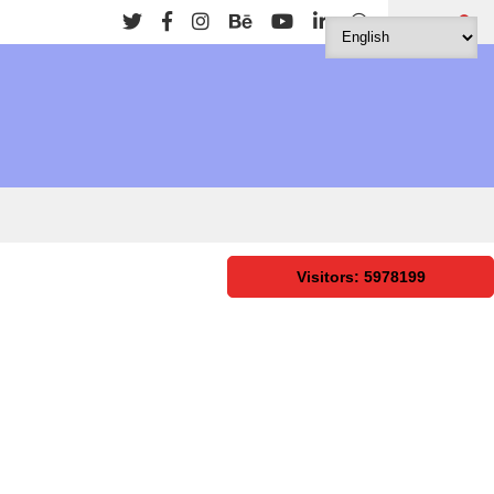
Search
Visitors: 5978199