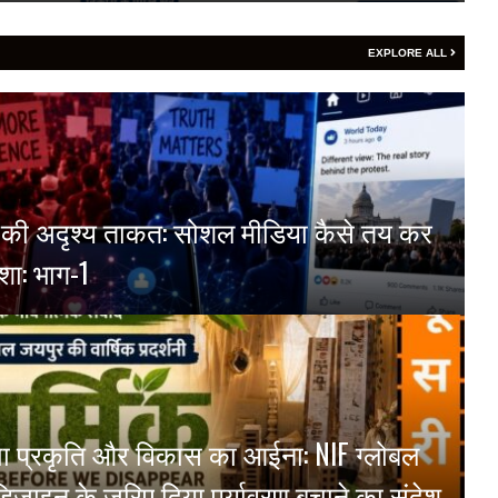
EXPLORE ALL
्म की अदृश्य ताकत: सोशल मीडिया कैसे तय कर
शा: भाग-1
ं दिखा प्रकृति और विकास का आईना: NIF ग्लोबल
ने डिज़ाइन के जरिए दिया पर्यावरण बचाने का संदेश