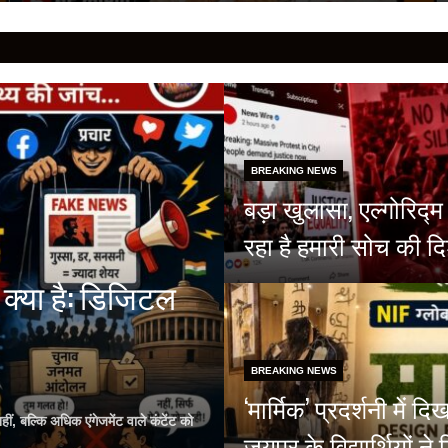
BREAKING NEWS
बड़ा खुलासा, एल्गोरिद
रहा है हमारी सोच की दि
क्या है: डिजिटल
BREAKING NEWS
‘मार्मिक’ प्रदर्शनी मे
, बल्कि अधिक एंगेजमेंट वाले कंटेंट को
जयपुर के विद्यार्थियों 