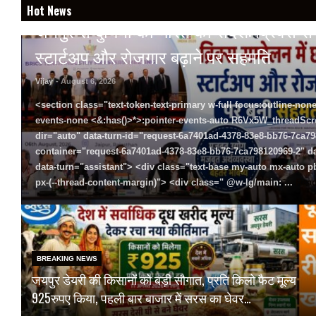
BREAKING NEWS
Hot News
जयपुर से दुनिया को भारत का संदेश: ब्रिक्स सम्मे
स्टार्टअप और रोजगार बढ़ाने पर सहमति
Vijay
- August 6, 2026
<section class="text-token-text-primary w-full focus:outline-none
events-none <&:has()>*>:pointer-events-auto R6Vx5W_threadScrol
dir="auto" data-turn-id="request-6a7401ad-4378-83e8-bb76-7ca798
container="request-6a7401ad-4378-83e8-bb76-7ca798120969-2" dat
data-turn="assistant"> <div class="text-base my-auto mx-auto
px-(--thread-content-margin)"> <div class=" @w-lg/main: ...
Rea
BREAKING NEWS
जयपुर डेयरी की किसानों को बड़ी सौगात, प्रति किलो फैट मूल्य
925रुपए किया, पहली बार बाजार में सरस का घेवर…