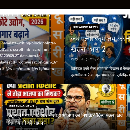
लन में छोटे उद्योगों,
BREAKING NEWS
जब एल्गोरिद्म तय करने
 has-data-writing-block:pointer-
खतरा : भाग-2
lVars scroll-mb- scroll-mt-"
120969-2" data-turn-id-
Vijay
- August 6, 2026
a-testid="conversation-turn-16"
 pb-8 @w-sm/main: @w-lg/main:
डिजिटल इको चैंबर लोगों को दिखाता है केव
d More
प्राथमिकता फेक न्यूज भावनात्मक प्रतिक्रि
BREAKING NEWS
बिहार में प्रशांत किशोर ने तोड़ा भाजपा का मिथक? ‘किंग मेकर’ अब
‘किंग’ बनने की राह पर…!