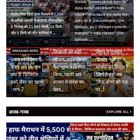
testid="conversation-turn-16"
Vijay
- August 8, 2026
data-turn="assistant"> <div
वेदांता जिंक सिटी हाफ मैराथन में 5,500
class="text-base my-auto mx-
से अधिक धावकों ने करवाया रजिस्ट्रेशन
auto pb-8 @w-sm/main: @w-
6 सितंबर को 21.097 किमी, 10 किमी
lg/main: px-(--thread-content-
और 5 किमी की तीन श्रेणियां में ...
margin)"> <div class=" @w-
BREAKING NEWS
Read More
lg/main: ...
Read More
जयपुर डेयरी की
BREAKING NEWS
किसानों को बड़ी
बिहार में प्रशांत
BREAKING NEWS
जब एल्गोरिद्म तय
सौगात, प्रति किलो
किशोर ने तोड़ा
करने लगे कि सच
फैट मूल्य 925रुपए
भाजपा का मिथक?
क्या है: डिजिटल
किया, पहली बार
‘किंग मेकर’ अब
इको चैंबर का खतरा
बाजार में सरस का
‘किंग’ बनने की राह
: भाग-2
घेवर…
पर…!
अजब-गजब
EXPLORE ALL