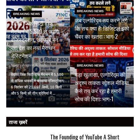
BREAKING NEWS
BREAKING NEWS
जब एल्गोरिद्म तय करने लगे
वेदांता जिंक सिटी हाफ
कि सच क्या है: डिजिटल इको
मैराथन में 5,500 से ज्यादा
चैंबर का खतरा : भाग-2
रजिस्ट्रेशन, उदयपुर बन
रहा देश का नया मैराथन
डेस्टिनेशन
Vijay
- August 8, 2026
BREAKING NEWS
बड़ा खुलासा, एल्गोरिद्म की
वेदांता जिंक सिटी हाफ मैराथन में 5,500
अदृश्य ताकत: सोशल मीडिया
से अधिक धावकों ने करवाया रजिस्ट्रेशन
6 सितंबर को 21.097 किमी, 10 किमी
कैसे तय कर रहा है हमारी
और 5 किमी की तीन श्रेणियां में ...
सोच की दिशा: भाग-1
Read More
ताजा ख़बरें
The Founding of YouTube A Short