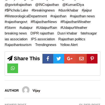
@govtofrajasthan
@INCrajasthan
@KumariDiya
#$Pichola Lake
#breakingnews
#dusrikhabar
#jaipur
#MeteorologicalDepartment
#rajasthan
#rajasthan news
#rajasthangovt
#RajasthanNews
#RajasthanWeather
#Storm
#udaipur
#UdaipurRain
#UdaipurWeather
breaking news
DIPR rajasthan
Dusri khabar
fatehsagar
ias association
IPS association
Rajasthan politics
Rajasthantourism
Trendingnews
Yellow Alert
Share This
AUTHOR
Vijay