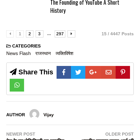
The Founding of YouTube A Short
History
...
1
2
3
297
15 / 4447 Posts
CATEGORIES
News Flash
राजस्थान
व्यक्तिविषेश
Share This
AUTHOR
Vijay
NEWER POST
OLDER POST