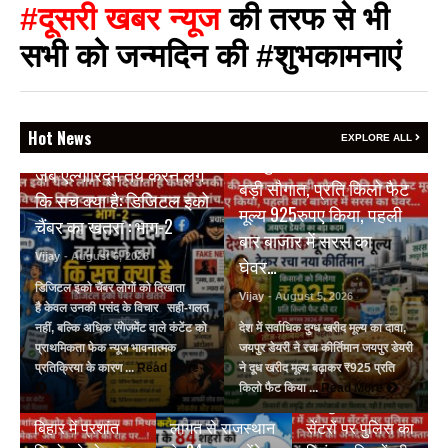
#दूसरी खबर न्यूज
की तरफ से भी
सभी को जन्मदिन की #शुभकामनाएं
Hot News
BREAKING NEWS
EXPLORE ALL
BREAKING NEWS
जयपुर डेयरी की किसानों को
जब एल्गोरिद्म तय करने लगे
बड़ी सौगात, प्रति किलो फैट
कि सच क्या है: डिजिटल इको
मूल्य 925रुपए किया, पहली
चैंबर का खतरा : भाग-2
बार बाजार में सरस का
Vijay
- August 6, 2026
घेवर…
डिजिटल इको चैंबर लोगों को दिखाता
Vijay
- August 5, 2026
है केवल उनकी पसंद के विचार सही-गलत
नहीं, बल्कि अधिक एंगेजमेंट वाले कंटेंट को
देश में सर्वाधिक दुग्ध खरीद मूल्य का दावा,
प्राथमिकता फेक न्यूज भावनात्मक
जयपुर डेयरी ने रचा कीर्तिमान जयपुर डेयरी
प्रतिक्रिया के कारण ...
Read More
ने दूध खरीद मूल्य बढ़ाकर ₹925 प्रति
BREAKING NEWS
BREAKING NEWS
किलो फैट किया ...
Read More
₹9500 करोड़ की
जयपुर में अवैध स्पा
BREAKING NEWS
बिहार में प्रशांत
लागत से राजस्थान
सेंटरों पर पुलिस का