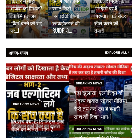
किशोर ने तोड़ा
के 84 शहर बनेंगे
शिकंजा: नियमों की
भाजपा का मिथक?
स्मार्ट सिटी,
अनदेखी पर 8
‘किंग मेकर’ अब
जनप्रतिनिधियों-
गिरफ्तार, कई सेंटर
‘किंग’ बनने की राह
स्टेकहोल्डर्स की
सील करने की
पर…!
RUIDP से…
तैयारी
अजब-गजब
EXPLORE ALL
BREAKING NEWS
बड़ा खुलासा, एल्गोरिद्म की
अदृश्य ताकत: सोशल मीडिया
BREAKING NEWS
कैसे तय कर रहा है हमारी
जब एल्गोरिद्म तय करने लगे
सोच की दिशा: भाग-1
कि सच क्या है: डिजिटल इको
चैंबर का खतरा : भाग-2
BREAKING NEWS
‘मार्मिक’ प्रदर्शनी में दिखा