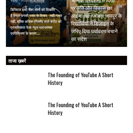
Vijay
- August 6, 2026
प्रकृति और विकास का
डिजिटल इको चैंबर लोगों को दिखाता
आईना: NIF ग्लोबल जयपुर के
है केवल उनकी पसंद के विचार सही-गलत
विद्यार्थियों ने डिज़ाइन के
नहीं, बल्कि अधिक एंगेजमेंट वाले कंटेंट को
प्राथमिकता फेक न्यूज भावनात्मक
जरिए दिया पर्यावरण बचाने
प्रतिक्रिया के कारण ...
Read More
का संदेश
ताजा ख़बरें
The Founding of YouTube A Short
History
The Founding of YouTube A Short
History