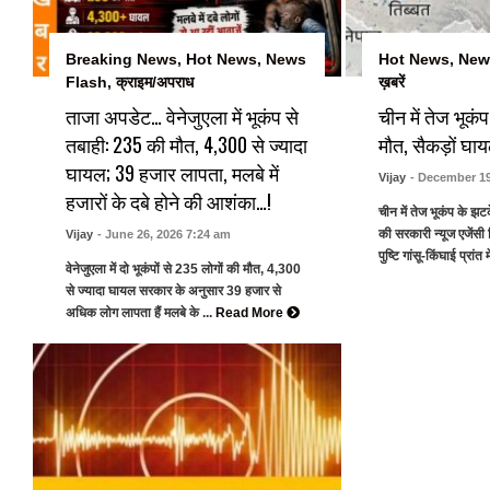
Breaking News
,
Hot News
,
News
Hot News
,
New
Flash
,
क्राइम/अपराध
ख़बरें
ताजा अपडेट… वेनेजुएला में भूकंप से
चीन में तेज भूक
तबाही: 235 की मौत, 4,300 से ज्यादा
मौत, सैकड़ों घा
घायल; 39 हजार लापता, मलबे में
Vijay
- December 19
हजारों के दबे होने की आशंका…!
चीन में तेज भूकंप के झ
की सरकारी न्यूज एजेंसी 
Vijay
- June 26, 2026 7:24 am
पुष्टि गांसू-किंघाई प्रांत 
वेनेजुएला में दो भूकंपों से 235 लोगों की मौत, 4,300
से ज्यादा घायल सरकार के अनुसार 39 हजार से
अधिक लोग लापता हैं मलबे के ...
Read More