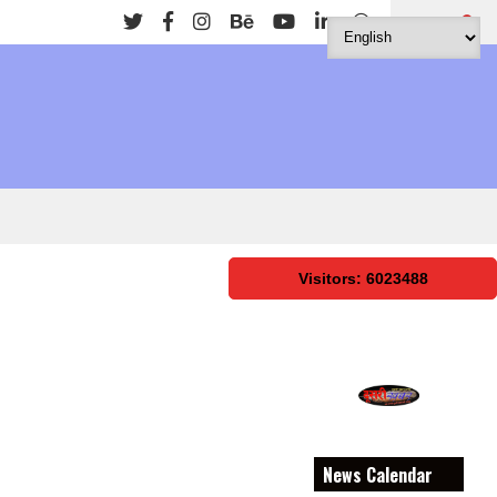
Search
Visitors: 6023488
News Calendar