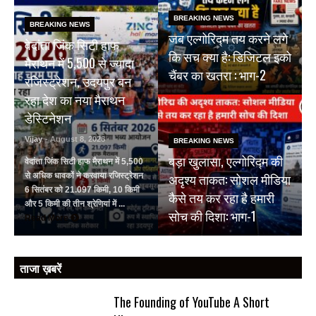
BREAKING NEWS
BREAKING NEWS
जब एल्गोरिद्म तय करने लगे
वेदांता जिंक सिटी हाफ
कि सच क्या है: डिजिटल इको
मैराथन में 5,500 से ज्यादा
चैंबर का खतरा : भाग-2
रजिस्ट्रेशन, उदयपुर बन
रहा देश का नया मैराथन
डेस्टिनेशन
Vijay
- August 8, 2026
BREAKING NEWS
बड़ा खुलासा, एल्गोरिद्म की
वेदांता जिंक सिटी हाफ मैराथन में 5,500
अदृश्य ताकत: सोशल मीडिया
से अधिक धावकों ने करवाया रजिस्ट्रेशन
6 सितंबर को 21.097 किमी, 10 किमी
कैसे तय कर रहा है हमारी
और 5 किमी की तीन श्रेणियां में ...
सोच की दिशा: भाग-1
Read More
ताजा ख़बरें
The Founding of YouTube A Short