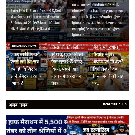
Vijay
- August 8, 2026
data-turn="assistant"> <div
वेदांता जिंक सिटी हाफ मैराथन में 5,500
class="text-base my-auto mx-
से अधिक धावकों ने करवाया रजिस्ट्रेशन
auto pb-8 @w-sm/main: @w-
6 सितंबर को 21.097 किमी, 10 किमी
lg/main: px-(--thread-content-
और 5 किमी की तीन श्रेणियां में ...
margin)"> <div class=" @w-
BREAKING NEWS
Read More
lg/main: ...
Read More
जयपुर डेयरी की
BREAKING NEWS
किसानों को बड़ी
बिहार में प्रशांत
BREAKING NEWS
जब एल्गोरिद्म तय
सौगात, प्रति किलो
किशोर ने तोड़ा
करने लगे कि सच
फैट मूल्य 925रुपए
भाजपा का मिथक?
क्या है: डिजिटल
किया, पहली बार
‘किंग मेकर’ अब
इको चैंबर का खतरा
बाजार में सरस का
‘किंग’ बनने की राह
: भाग-2
घेवर…
पर…!
अजब-गजब
EXPLORE ALL