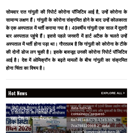
जयपुर से दुनिया को भारत
का संदेश: ब्रिक्स सम्मेलन में
सोमवार रात गांगुली की रिपोर्ट कोरोना पॉजिटिव आई है, उन्हें कोरोना के
छोटे उद्योगों, स्टार्टअप और
सामान्य लक्षण हैं। गांगुली के कोरोना संक्रमित होने के बाद उन्हें कोलकाता
रोजगार बढ़ाने पर सहमति
के एक अस्पताल में भर्ती कराया गया है। 49वर्षीय गांगुली एक साल में दूसरी
Vijay
- August 6, 2026
बार अस्पताल पहुंचे हैं। इससे पहले जनवरी में हार्ट अटैक के चलते उन्हें
<section class="text-token-
अस्पताल में भर्ती होना पड़ा था। गौरतलब है कि गांगुली को कोरोना के टीके
text-primary w-full
की दोनों डोज लग चुकी है। इसके बावजूद उनकी कोरोना रिपोर्ट पॉजिटिव
focus:outline-none has-data-
आई है। देश में ओमिक्रॉन के बढ़ते मामलों के बीच गांगुली का संक्रमित
writing-block:pointer-events-
none <&:has()>*>:pointer-
होना चिंता का विषय है।
events-auto
R6Vx5W_threadScrollVars
scroll-mb- scroll-mt-"
BREAKING NEWS
dir="auto" data-turn-
Hot News
वेदांता जिंक सिटी हाफ
EXPLORE ALL
id="request-6a7401ad-4378-
मैराथन में 5,500 से ज्यादा
83e8-bb76-7ca798120969-2"
data-turn-id-
रजिस्ट्रेशन, उदयपुर बन
container="request-
रहा देश का नया मैराथन
6a7401ad-4378-83e8-bb76-
डेस्टिनेशन
7ca798120969-2" data-
testid="conversation-turn-16"