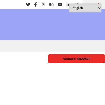
Search
Visitors: 6022576