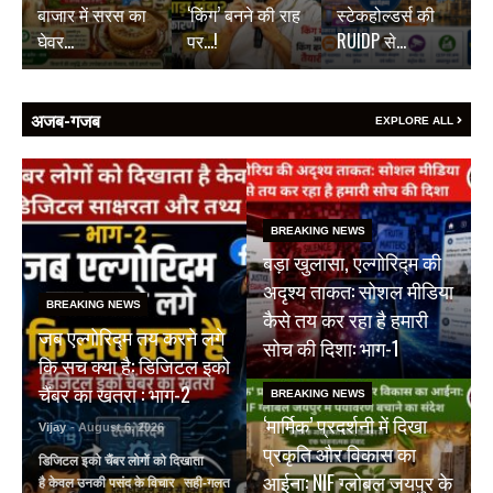
बाजार में सरस का
‘किंग’ बनने की राह
स्टेकहोल्डर्स की
घेवर…
पर…!
RUIDP से…
अजब-गजब
EXPLORE ALL
BREAKING NEWS
बड़ा खुलासा, एल्गोरिद्म की
अदृश्य ताकत: सोशल मीडिया
BREAKING NEWS
कैसे तय कर रहा है हमारी
जब एल्गोरिद्म तय करने लगे
सोच की दिशा: भाग-1
कि सच क्या है: डिजिटल इको
चैंबर का खतरा : भाग-2
BREAKING NEWS
‘मार्मिक’ प्रदर्शनी में दिखा
Vijay
- August 6, 2026
प्रकृति और विकास का
डिजिटल इको चैंबर लोगों को दिखाता
आईना: NIF ग्लोबल जयपुर के
है केवल उनकी पसंद के विचार सही-गलत