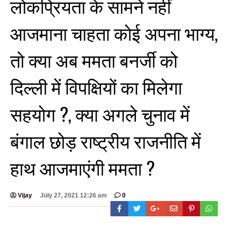
लोकप्रियता के सामने नहीं
आजमाना चाहता कोई अपना भाग्य,
तो क्या अब ममता बनर्जी को
दिल्ली में विपक्षियों का मिलेगा
BREAKING NEWS
सहयोग ?, क्या अगले चुनाव में
जयपुर से दुनिया को भारत
का संदेश: ब्रिक्स सम्मेलन में
बंगाल छोड़ राष्ट्रीय राजनीति में
छोटे उद्योगों, स्टार्टअप और
रोजगार बढ़ाने पर सहमति
हाथ आजमाएंगी ममता ?
Vijay
- August 6, 2026
<section class="text-token-
text-primary w-full
Vijay
July 27, 2021 12:26 am
0
focus:outline-none has-data-
writing-block:pointer-events-
none <&:has()>*>:pointer-