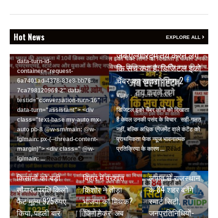
events-auto
R6Vx5W_threadScrollVars
scroll-mb- scroll-mt-"
dir="auto" data-turn-
Hot News
EXPLORE ALL
BREAKING NEWS
id="request-6a7401ad-4378-
83e8-bb76-7ca798120969-2"
जब एल्गोरिद्म तय करने लगे
data-turn-id-
कि सच क्या है: डिजिटल इको
container="request-
चैंबर का खतरा : भाग-2
6a7401ad-4378-83e8-bb76-
7ca798120969-2" data-
Vijay
- August 6, 2026
testid="conversation-turn-16"
data-turn="assistant"> <div
डिजिटल इको चैंबर लोगों को दिखाता
class="text-base my-auto mx-
है केवल उनकी पसंद के विचार सही-गलत
auto pb-8 @w-sm/main: @w-
नहीं, बल्कि अधिक एंगेजमेंट वाले कंटेंट को
lg/main: px-(--thread-content-
प्राथमिकता फेक न्यूज भावनात्मक
margin)"> <div class=" @w-
प्रतिक्रिया के कारण ...
Read More
BREAKING NEWS
BREAKING NEWS
lg/main: ...
Read More
जयपुर डेयरी की
₹9500 करोड़ की
BREAKING NEWS
किसानों को बड़ी
बिहार में प्रशांत
लागत से राजस्थान
सौगात, प्रति किलो
किशोर ने तोड़ा
के 84 शहर बनेंगे
फैट मूल्य 925रुपए
भाजपा का मिथक?
स्मार्ट सिटी,
किया, पहली बार
‘किंग मेकर’ अब
जनप्रतिनिधियों-