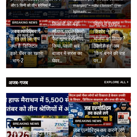
और 5 किमी की तीन श्रेणियां में ...
margin)"> <div class=" @w-
BREAKING NEWS
Read More
lg/main: ...
Read More
जयपुर डेयरी की
BREAKING NEWS
किसानों को बड़ी
बिहार में प्रशांत
BREAKING NEWS
जब एल्गोरिद्म तय
सौगात, प्रति किलो
किशोर ने तोड़ा
करने लगे कि सच
फैट मूल्य 925रुपए
भाजपा का मिथक?
क्या है: डिजिटल
किया, पहली बार
‘किंग मेकर’ अब
इको चैंबर का खतरा
बाजार में सरस का
‘किंग’ बनने की राह
: भाग-2
घेवर…
पर…!
अजब-गजब
EXPLORE ALL
BREAKING NEWS
BREAKING NEWS
जब एल्गोरिद्म तय करने लगे
वेदांता जिंक सिटी हाफ