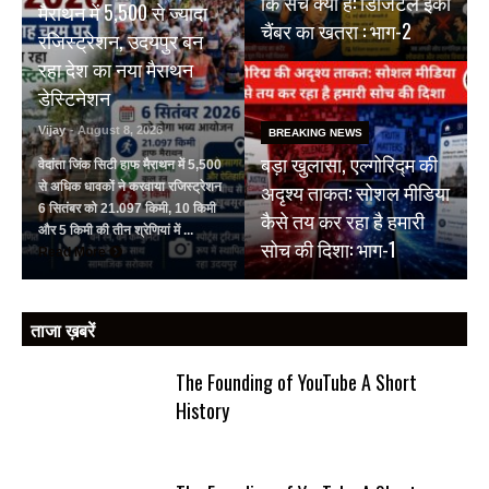
कि सच क्या है: डिजिटल इको
मैराथन में 5,500 से ज्यादा
चैंबर का खतरा : भाग-2
रजिस्ट्रेशन, उदयपुर बन
रहा देश का नया मैराथन
डेस्टिनेशन
Vijay
- August 8, 2026
BREAKING NEWS
बड़ा खुलासा, एल्गोरिद्म की
वेदांता जिंक सिटी हाफ मैराथन में 5,500
अदृश्य ताकत: सोशल मीडिया
से अधिक धावकों ने करवाया रजिस्ट्रेशन
6 सितंबर को 21.097 किमी, 10 किमी
कैसे तय कर रहा है हमारी
और 5 किमी की तीन श्रेणियां में ...
सोच की दिशा: भाग-1
Read More
ताजा ख़बरें
The Founding of YouTube A Short
History