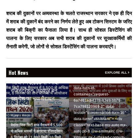
रोजगार बढ़ाने पर सहमति
Vijay
- August 6, 2026
शराब की दुकानों पर अव्यवस्था के चलते राजस्थान सरकार ने एक ही दिन
<section class="text-token-
में शराब की दुकानें बंद करने का निर्णय लेते हुए अब टोकन सिस्टम के जरिए
text-primary w-full
शराब की बिक्री का फैसला लिया है। साथ ही सोशल डिस्टेंसिंग की
focus:outline-none has-data-
पालना के लिए सरकार अब सभी शराब की दुकानों पर सुरक्षाकर्मियों की
writing-block:pointer-events-
none <&:has()>*>:pointer-
तैनाती करेगी, जो लोगों से सोशल डिस्टेंसिंग की पालना करवाएंगे।
events-auto
R6Vx5W_threadScrollVars
scroll-mb- scroll-mt-"
BREAKING NEWS
dir="auto" data-turn-
Hot News
वेदांता जिंक सिटी हाफ
EXPLORE ALL
id="request-6a7401ad-4378-
मैराथन में 5,500 से ज्यादा
83e8-bb76-7ca798120969-2"
data-turn-id-
रजिस्ट्रेशन, उदयपुर बन
container="request-
रहा देश का नया मैराथन
6a7401ad-4378-83e8-bb76-
डेस्टिनेशन
7ca798120969-2" data-
testid="conversation-turn-16"
Vijay
- August 8, 2026
data-turn="assistant"> <div
वेदांता जिंक सिटी हाफ मैराथन में 5,500
class="text-base my-auto mx-
से अधिक धावकों ने करवाया रजिस्ट्रेशन
auto pb-8 @w-sm/main: @w-
6 सितंबर को 21.097 किमी, 10 किमी
lg/main: px-(--thread-content-