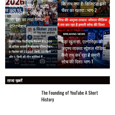
कि सच क्या है: डिजिटल इको
मैराथन में 5,500 से ज्यादा
चैंबर का खतरा : भाग-2
रजिस्ट्रेशन, उदयपुर बन
रहा देश का नया मैराथन
डेस्टिनेशन
Vijay
- August 8, 2026
BREAKING NEWS
बड़ा खुलासा, एल्गोरिद्म की
वेदांता जिंक सिटी हाफ मैराथन में 5,500
अदृश्य ताकत: सोशल मीडिया
से अधिक धावकों ने करवाया रजिस्ट्रेशन
6 सितंबर को 21.097 किमी, 10 किमी
कैसे तय कर रहा है हमारी
और 5 किमी की तीन श्रेणियां में ...
सोच की दिशा: भाग-1
Read More
ताजा ख़बरें
The Founding of YouTube A Short
History