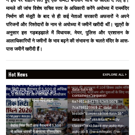
ने इस पर संज्ञान लेते हुए एक कमेटी बनाकर जांच के आदेश दे दिए हैं।
रोजगार बढ़ाने पर सहमति
मामले की जांच विशेष सचिव स्तर के अधिकारी करेंगे अयोध्या में राममंदिर
Vijay
- August 6, 2026
निर्माण की मंजूरी के बाद से ही कई नेताओं सरकारी अफसरों ने अपने
<section class="text-token-
परिजनों और रिश्तेदारों के नाम से अयोध्या में जमीनें खरीदी थीं। सूत्रों के
text-primary w-full
अनुसार इस गड़बड़झाले में विधायक, मेयर, पुलिस और प्रशासन के
focus:outline-none has-data-
आलाधिकारियों ने जमीनों के भाव बढ़ने की संभावना के चलते मंदिर के आस-
writing-block:pointer-events-
none <&:has()>*>:pointer-
पास जमीनें खरीदी हैं।
events-auto
R6Vx5W_threadScrollVars
scroll-mb- scroll-mt-"
BREAKING NEWS
dir="auto" data-turn-
Hot News
वेदांता जिंक सिटी हाफ
EXPLORE ALL
id="request-6a7401ad-4378-
मैराथन में 5,500 से ज्यादा
83e8-bb76-7ca798120969-2"
data-turn-id-
रजिस्ट्रेशन, उदयपुर बन
container="request-
रहा देश का नया मैराथन
6a7401ad-4378-83e8-bb76-
डेस्टिनेशन
7ca798120969-2" data-
testid="conversation-turn-16"
Vijay
- August 8, 2026
data-turn="assistant"> <div
वेदांता जिंक सिटी हाफ मैराथन में 5,500
class="text-base my-auto mx-
से अधिक धावकों ने करवाया रजिस्ट्रेशन
auto pb-8 @w-sm/main: @w-