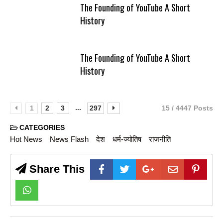
The Founding of YouTube A Short
History
The Founding of YouTube A Short
History
...
1
2
3
297
15 / 4447 Posts
CATEGORIES
Hot News
News Flash
देश
धर्म-ज्योतिष
राजनीति
Share This