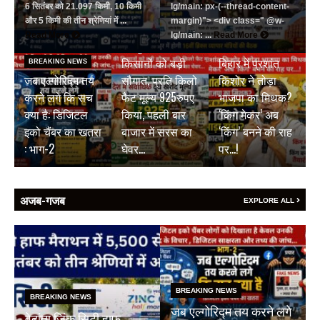
6 सितंबर को 21.097 किमी, 10 किमी
lg/main: px-(--thread-content-
और 5 किमी की तीन श्रेणियां में ...
margin)"> <div class=" @w-
BREAKING NEWS
Read More
lg/main: ...
Read More
जयपुर डेयरी की
BREAKING NEWS
किसानों को बड़ी
बिहार में प्रशांत
BREAKING NEWS
जब एल्गोरिद्म तय
सौगात, प्रति किलो
किशोर ने तोड़ा
करने लगे कि सच
फैट मूल्य 925रुपए
भाजपा का मिथक?
क्या है: डिजिटल
किया, पहली बार
‘किंग मेकर’ अब
इको चैंबर का खतरा
बाजार में सरस का
‘किंग’ बनने की राह
: भाग-2
घेवर…
पर…!
अजब-गजब
EXPLORE ALL
BREAKING NEWS
BREAKING NEWS
जब एल्गोरिद्म तय करने लगे
वेदांता जिंक सिटी हाफ