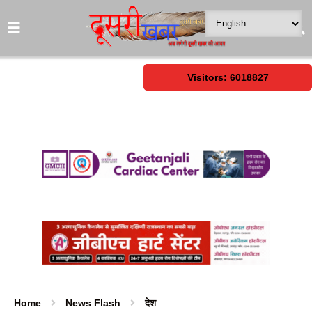
Visitors: 6018827
Home
News Flash
देश