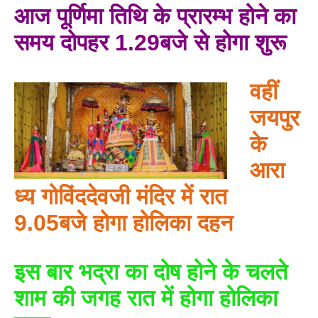
आज पूर्णिमा तिथि के प्रारम्भ होने का
समय दोपहर 1.29बजे से होगा शुरू
वहीं
जयपुर
के
BREAKING NEWS
जयपुर से दुनिया को भारत
आरा
का संदेश: ब्रिक्स सम्मेलन में
ध्य गोविंददेवजी मंदिर में रात
छोटे उद्योगों, स्टार्टअप और
रोजगार बढ़ाने पर सहमति
9.05बजे होगा होलिका दहन
Vijay
- August 6, 2026
<section class="text-token-
इस बार भद्रा का दोष होने के चलते
text-primary w-full
शाम की जगह रात में होगा होलिका
focus:outline-none has-data-
writing-block:pointer-events-