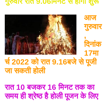
गुरुवार रात 9.06मिनट से होगा शुरू
आज
गुरुवार
,
दिनांक
17मा
र्च 2022 को रात 9.16बजे से पूजी
जा सकती होली
रात 10 बजकर 16 मिनट तक का
समय ही श्रेष्ठ है होली पूजन के लिए