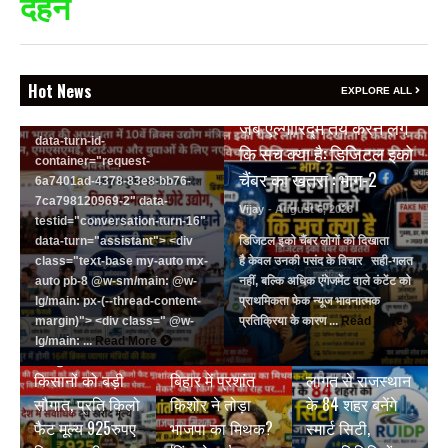
दहन
none <&:has()>*>:pointer-
events-auto
R6Vx5W_threadScrollVars
scroll-mb- scroll-mt-"
dir="auto" data-turn-
Hot News
EXPLORE ALL
BREAKING NEWS
id="request-6a7401ad-4378-
83e8-bb76-7ca798120969-2"
जब एल्गोरिद्म तय करने लगे
data-turn-id-
कि सच क्या है: डिजिटल इको
container="request-
चैंबर का खतरा : भाग-2
6a7401ad-4378-83e8-bb76-
7ca798120969-2" data-
Vijay
- August 6, 2026
testid="conversation-turn-16"
data-turn="assistant"> <div
डिजिटल इको चैंबर लोगों को दिखाता
class="text-base my-auto mx-
है केवल उनकी पसंद के विचार सही-गलत
auto pb-8 @w-sm/main: @w-
नहीं, बल्कि अधिक एंगेजमेंट वाले कंटेंट को
lg/main: px-(--thread-content-
प्राथमिकता फेक न्यूज भावनात्मक
margin)"> <div class=" @w-
प्रतिक्रिया के कारण ...
Read More
BREAKING NEWS
BREAKING NEWS
lg/main: ...
Read More
जयपुर डेयरी की
₹9500 करोड़ की
BREAKING NEWS
किसानों को बड़ी
बिहार में प्रशांत
लागत से राजस्थान
सौगात, प्रति किलो
किशोर ने तोड़ा
के 84 शहर बनेंगे
फैट मूल्य 925रुपए
भाजपा का मिथक?
स्मार्ट सिटी,