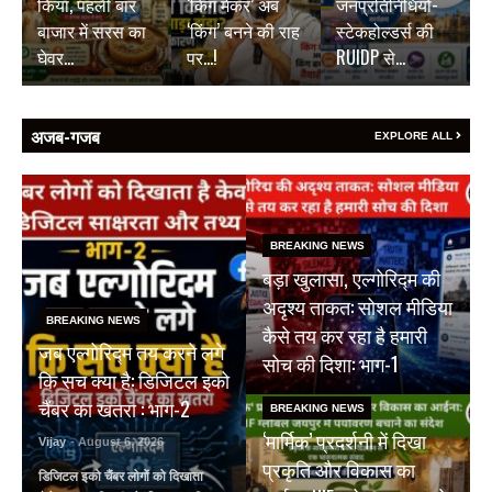
किया, पहली बार
‘किंग मेकर’ अब
जनप्रतिनिधियों-
बाजार में सरस का
‘किंग’ बनने की राह
स्टेकहोल्डर्स की
घेवर…
पर…!
RUIDP से…
अजब-गजब
EXPLORE ALL
BREAKING NEWS
बड़ा खुलासा, एल्गोरिद्म की
अदृश्य ताकत: सोशल मीडिया
BREAKING NEWS
कैसे तय कर रहा है हमारी
जब एल्गोरिद्म तय करने लगे
सोच की दिशा: भाग-1
कि सच क्या है: डिजिटल इको
चैंबर का खतरा : भाग-2
BREAKING NEWS
‘मार्मिक’ प्रदर्शनी में दिखा
Vijay
- August 6, 2026
प्रकृति और विकास का
डिजिटल इको चैंबर लोगों को दिखाता