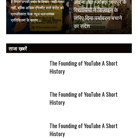
आईना: NIF ग्लोबल जयपुर के
है केवल उनकी पसंद के विचार सही-गलत
विद्यार्थियों ने डिज़ाइन के
नहीं, बल्कि अधिक एंगेजमेंट वाले कंटेंट को
प्राथमिकता फेक न्यूज भावनात्मक
जरिए दिया पर्यावरण बचाने
प्रतिक्रिया के कारण ...
Read More
का संदेश
ताजा ख़बरें
The Founding of YouTube A Short
History
The Founding of YouTube A Short
History
The Founding of YouTube A Short
History