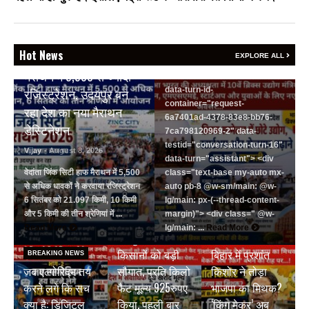
events-auto
R6Vx5W_threadScrollVars
scroll-mb- scroll-mt-"
BREAKING NEWS
dir="auto" data-turn-
Hot News
वेदांता जिंक सिटी हाफ
EXPLORE ALL
id="request-6a7401ad-4378-
मैराथन में 5,500 से ज्यादा
83e8-bb76-7ca798120969-2"
data-turn-id-
रजिस्ट्रेशन, उदयपुर बन
container="request-
रहा देश का नया मैराथन
6a7401ad-4378-83e8-bb76-
डेस्टिनेशन
7ca798120969-2" data-
testid="conversation-turn-16"
Vijay
- August 8, 2026
data-turn="assistant"> <div
वेदांता जिंक सिटी हाफ मैराथन में 5,500
class="text-base my-auto mx-
से अधिक धावकों ने करवाया रजिस्ट्रेशन
auto pb-8 @w-sm/main: @w-
6 सितंबर को 21.097 किमी, 10 किमी
lg/main: px-(--thread-content-
और 5 किमी की तीन श्रेणियां में ...
margin)"> <div class=" @w-
BREAKING NEWS
Read More
lg/main: ...
Read More
जयपुर डेयरी की
BREAKING NEWS
किसानों को बड़ी
बिहार में प्रशांत
BREAKING NEWS
जब एल्गोरिद्म तय
सौगात, प्रति किलो
किशोर ने तोड़ा
करने लगे कि सच
फैट मूल्य 925रुपए
भाजपा का मिथक?
क्या है: डिजिटल
किया, पहली बार
‘किंग मेकर’ अब