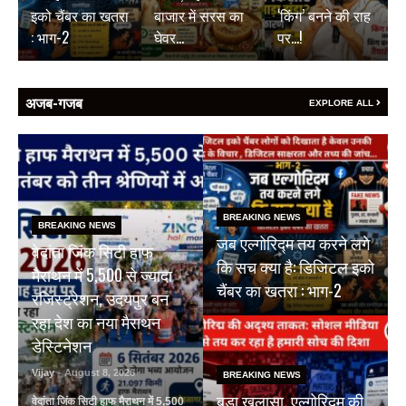
इको चैंबर का खतरा
बाजार में सरस का
‘किंग’ बनने की राह
: भाग-2
घेवर…
पर…!
अजब-गजब
EXPLORE ALL
BREAKING NEWS
BREAKING NEWS
जब एल्गोरिद्म तय करने लगे
वेदांता जिंक सिटी हाफ
कि सच क्या है: डिजिटल इको
मैराथन में 5,500 से ज्यादा
चैंबर का खतरा : भाग-2
रजिस्ट्रेशन, उदयपुर बन
रहा देश का नया मैराथन
डेस्टिनेशन
Vijay
- August 8, 2026
BREAKING NEWS
बड़ा खुलासा, एल्गोरिद्म की
वेदांता जिंक सिटी हाफ मैराथन में 5,500