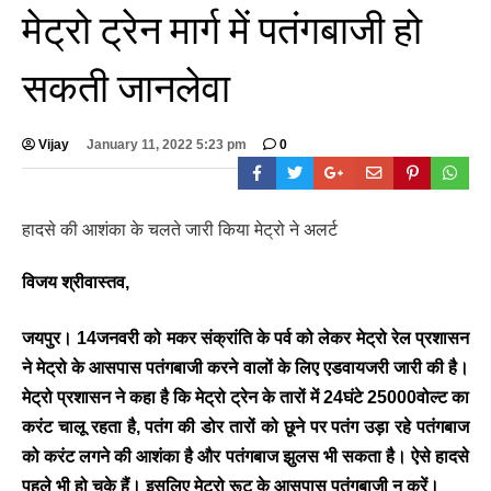
मेट्रो ट्रेन मार्ग में पतंगबाजी हो
सकती जानलेवा
Vijay
January 11, 2022 5:23 pm
0
BREAKING NEWS
हादसे की आशंका के चलते जारी किया मेट्रो ने अलर्ट
जयपुर से दुनिया को भारत
का संदेश: ब्रिक्स सम्मेलन में
विजय श्रीवास्तव,
छोटे उद्योगों, स्टार्टअप और
रोजगार बढ़ाने पर सहमति
जयपुर।
14जनवरी को मकर संक्रांति के पर्व को लेकर मेट्रो रेल प्रशासन
Vijay
- August 6, 2026
ने मेट्रो के आसपास पतंगबाजी करने वालों के लिए एडवायजरी जारी की है।
<section class="text-token-
मेट्रो प्रशासन ने कहा है कि मेट्रो ट्रेन के तारों में 24घंटे 25000वोल्ट का
text-primary w-full
करंट चालू रहता है, पतंग की डोर तारों को छूने पर पतंग उड़ा रहे पतंगबाज
focus:outline-none has-data-
को करंट लगने की आशंका है और पतंगबाज झुलस भी सकता है। ऐसे हादसे
writing-block:pointer-events-
none <&:has()>*>:pointer-
पहले भी हो चुके हैं। इसलिए मेट्रो रूट के आसपास पतंगबाजी न करें।