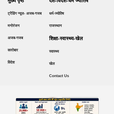
मुख्य पृष्ठ
देश-विदेश-धर्म ज्योतिष
ट्रेंडिंग न्यूज- अजब-गजब
धर्म-ज्योतिष
मनोरंजन
राजस्थान
अजब-गजब
शिक्षा-स्वास्थ्य-खेल
कारोबार
स्वास्थ्य
विदेश
खेल
Contact Us