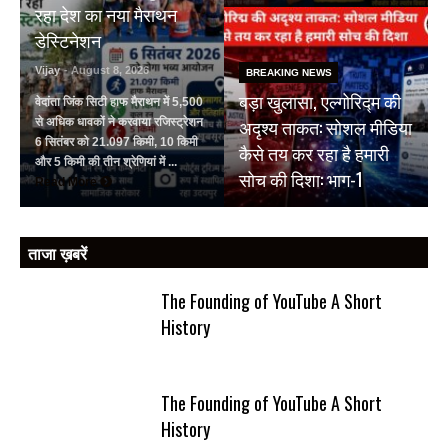
रहा देश का नया मैराथन
डेस्टिनेशन
Vijay
- August 8, 2026
BREAKING NEWS
बड़ा खुलासा, एल्गोरिद्म की
वेदांता जिंक सिटी हाफ मैराथन में 5,500
अदृश्य ताकत: सोशल मीडिया
से अधिक धावकों ने करवाया रजिस्ट्रेशन
6 सितंबर को 21.097 किमी, 10 किमी
कैसे तय कर रहा है हमारी
और 5 किमी की तीन श्रेणियां में ...
सोच की दिशा: भाग-1
Read More
ताजा ख़बरें
The Founding of YouTube A Short
History
The Founding of YouTube A Short
History