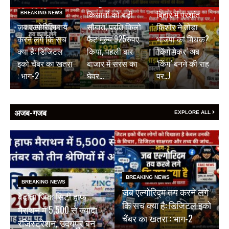
जयपुर डेयरी की
BREAKING NEWS
किसानों को बड़ी
बिहार में प्रशांत
BREAKING NEWS
जब एल्गोरिद्म तय
सौगात, प्रति किलो
किशोर ने तोड़ा
करने लगे कि सच
फैट मूल्य 925रुपए
भाजपा का मिथक?
क्या है: डिजिटल
किया, पहली बार
‘किंग मेकर’ अब
इको चैंबर का खतरा
बाजार में सरस का
‘किंग’ बनने की राह
: भाग-2
घेवर…
पर…!
अजब-गजब
EXPLORE ALL
BREAKING NEWS
BREAKING NEWS
जब एल्गोरिद्म तय करने लगे
वेदांता जिंक सिटी हाफ
कि सच क्या है: डिजिटल इको
मैराथन में 5,500 से ज्यादा
चैंबर का खतरा : भाग-2
रजिस्ट्रेशन, उदयपुर बन