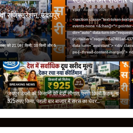
Vijay
- August 6, 2026
ादा रजिस्ट्रेशन, उदयपुर
<section class="text-token-text-p
events-none <&:has()>*>:pointer
dir="auto" data-turn-id="request
container="request-6a7401ad-437
6 सितंबर को 21.097 किमी, 10 किमी और 5
data-turn="assistant"> <div cla
px-(--thread-content-margin)"> <
BREAKING NEWS
जयपुर डेयरी की किसानों को बड़ी सौगात, प्रति किलो फैट मूल्य
925रुपए किया, पहली बार बाजार में सरस का घेवर…