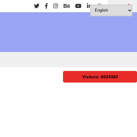
Search
Visitors: 6024382