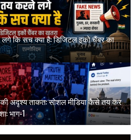
 लगे कि सच क्या है: डिजिटल इको चैंबर का
्म की अदृश्य ताकत: सोशल मीडिया कैसे तय कर
शा: भाग-1