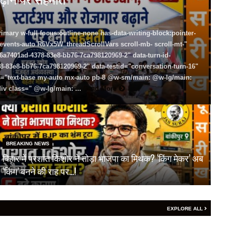
rimary w-full focus:outline-none has-data-writing-block:pointer-
-events-auto R6Vx5W_threadScrollVars scroll-mb- scroll-mt-"
-6a7401ad-4378-83e8-bb76-7ca798120969-2" data-turn-id-
8-83e8-bb76-7ca798120969-2" data-testid="conversation-turn-16"
ss="text-base my-auto mx-auto pb-8 @w-sm/main: @w-lg/main:
div class=" @w-lg/main: ...
Read More
BREAKING NEWS
बिहार में प्रशांत किशोर ने तोड़ा भाजपा का मिथक? ‘किंग मेकर’ अब
‘किंग’ बनने की राह पर…!
EXPLORE ALL