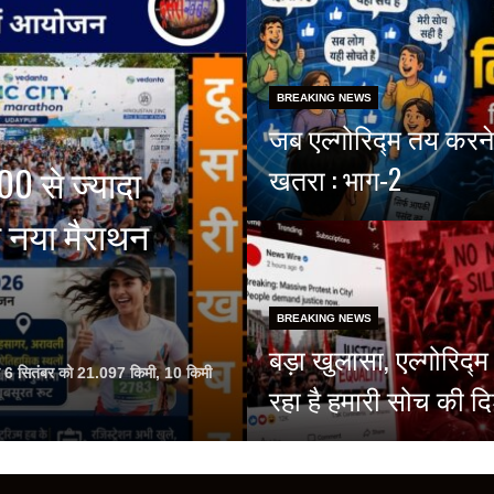
BREAKING NEWS
जब एल्गोरिद्म तय करने
00 से ज्यादा
खतरा : भाग-2
ा नया मैराथन
BREAKING NEWS
बड़ा खुलासा, एल्गोरिद
ेशन 6 सितंबर को 21.097 किमी, 10 किमी
रहा है हमारी सोच की दि