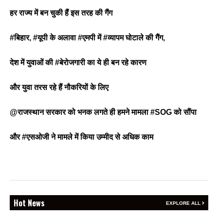
हर राज्य में बन चुकी हैं इस तरह की गैंग
#बिहार, #यूपी के अलावा #एमपी में #व्यापम घोटाले की गैंग,
BREAKING NEWS
जयपुर से दुनिया को भारत
देश में युवाओं की #बेरोजगारी का ये ही बन रहे कारण
का संदेश: ब्रिक्स सम्मेलन में
छोटे उद्योगों, स्टार्टअप और
और युवा तरस रहे हैं नौकरियों के लिए
रोजगार बढ़ाने पर सहमति
Vijay
- August 6, 2026
@राजस्थान सरकार को भनक लगते ही हमने मामला #SOG को सौंपा
<section class="text-token-
text-primary w-full
और #एसओजी ने मामले में किया उम्मीद से अधिक काम
focus:outline-none has-data-
writing-block:pointer-events-
none <&:has()>*>:pointer-
events-auto
R6Vx5W_threadScrollVars
scroll-mb- scroll-mt-"
BREAKING NEWS
dir="auto" data-turn-
Hot News
वेदांता जिंक सिटी हाफ
EXPLORE ALL
id="request-6a7401ad-4378-
मैराथन में 5,500 से ज्यादा
83e8-bb76-7ca798120969-2"