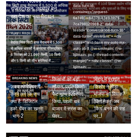
data-turn-id-
रजिस्ट्रेशन, उदयपुर बन
container="request-
रहा देश का नया मैराथन
6a7401ad-4378-83e8-bb76-
डेस्टिनेशन
7ca798120969-2" data-
testid="conversation-turn-16"
Vijay
- August 8, 2026
data-turn="assistant"> <div
वेदांता जिंक सिटी हाफ मैराथन में 5,500
class="text-base my-auto mx-
से अधिक धावकों ने करवाया रजिस्ट्रेशन
auto pb-8 @w-sm/main: @w-
6 सितंबर को 21.097 किमी, 10 किमी
lg/main: px-(--thread-content-
और 5 किमी की तीन श्रेणियां में ...
margin)"> <div class=" @w-
BREAKING NEWS
Read More
lg/main: ...
Read More
जयपुर डेयरी की
BREAKING NEWS
किसानों को बड़ी
बिहार में प्रशांत
BREAKING NEWS
जब एल्गोरिद्म तय
सौगात, प्रति किलो
किशोर ने तोड़ा
करने लगे कि सच
फैट मूल्य 925रुपए
भाजपा का मिथक?
क्या है: डिजिटल
किया, पहली बार
‘किंग मेकर’ अब
इको चैंबर का खतरा
बाजार में सरस का
‘किंग’ बनने की राह
: भाग-2
घेवर…
पर…!