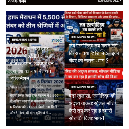
अजब-गजब
EXPLORE ALL
BREAKING NEWS
BREAKING NEWS
जब एल्गोरिद्म तय करने लगे
वेदांता जिंक सिटी हाफ
कि सच क्या है: डिजिटल इको
मैराथन में 5,500 से ज्यादा
चैंबर का खतरा : भाग-2
रजिस्ट्रेशन, उदयपुर बन
रहा देश का नया मैराथन
डेस्टिनेशन
Vijay
- August 8, 2026
BREAKING NEWS
बड़ा खुलासा, एल्गोरिद्म की
वेदांता जिंक सिटी हाफ मैराथन में 5,500
अदृश्य ताकत: सोशल मीडिया
से अधिक धावकों ने करवाया रजिस्ट्रेशन
6 सितंबर को 21.097 किमी, 10 किमी
कैसे तय कर रहा है हमारी
और 5 किमी की तीन श्रेणियां में ...
सोच की दिशा: भाग-1
Read More