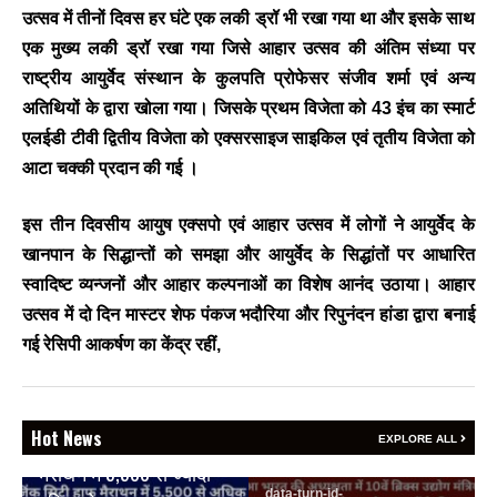
उत्सव में तीनों दिवस हर घंटे एक लकी ड्रॉ भी रखा गया था और इसके साथ
एक मुख्य लकी ड्रॉ रखा गया जिसे आहार उत्सव की अंतिम संध्या पर
BREAKING NEWS
राष्ट्रीय आयुर्वेद संस्थान के कुलपति प्रोफेसर संजीव शर्मा एवं अन्य
जयपुर से दुनिया को भारत
अतिथियों के द्वारा खोला गया। जिसके प्रथम विजेता को 43 इंच का स्मार्ट
का संदेश: ब्रिक्स सम्मेलन में
एलईडी टीवी द्वितीय विजेता को एक्सरसाइज साइकिल एवं तृतीय विजेता को
छोटे उद्योगों, स्टार्टअप और
आटा चक्की प्रदान की गई ।
रोजगार बढ़ाने पर सहमति
Vijay
- August 6, 2026
इस तीन दिवसीय आयुष एक्सपो एवं आहार उत्सव में लोगों ने आयुर्वेद के
<section class="text-token-
खानपान के सिद्धान्तों को समझा और आयुर्वेद के सिद्धांतों पर आधारित
text-primary w-full
स्वादिष्ट व्यन्जनों और आहार कल्पनाओं का विशेष आनंद उठाया। आहार
focus:outline-none has-data-
उत्सव में दो दिन मास्टर शेफ पंकज भदौरिया और रिपुनंदन हांडा द्वारा बनाई
writing-block:pointer-events-
none <&:has()>*>:pointer-
गई रेसिपी आकर्षण का केंद्र रहीं,
events-auto
R6Vx5W_threadScrollVars
scroll-mb- scroll-mt-"
BREAKING NEWS
dir="auto" data-turn-
Hot News
वेदांता जिंक सिटी हाफ
EXPLORE ALL
id="request-6a7401ad-4378-
मैराथन में 5,500 से ज्यादा
83e8-bb76-7ca798120969-2"
data-turn-id-