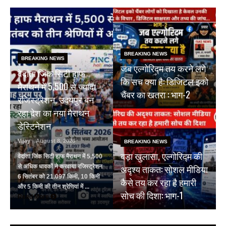
BREAKING NEWS
BREAKING NEWS
जब एल्गोरिद्म तय करने लगे
वेदांता जिंक सिटी हाफ
कि सच क्या है: डिजिटल इको
मैराथन में 5,500 से ज्यादा
चैंबर का खतरा : भाग-2
रजिस्ट्रेशन, उदयपुर बन
रहा देश का नया मैराथन
डेस्टिनेशन
Vijay
- August 8, 2026
BREAKING NEWS
बड़ा खुलासा, एल्गोरिद्म की
वेदांता जिंक सिटी हाफ मैराथन में 5,500
अदृश्य ताकत: सोशल मीडिया
से अधिक धावकों ने करवाया रजिस्ट्रेशन
6 सितंबर को 21.097 किमी, 10 किमी
कैसे तय कर रहा है हमारी
और 5 किमी की तीन श्रेणियां में ...
सोच की दिशा: भाग-1
Read More