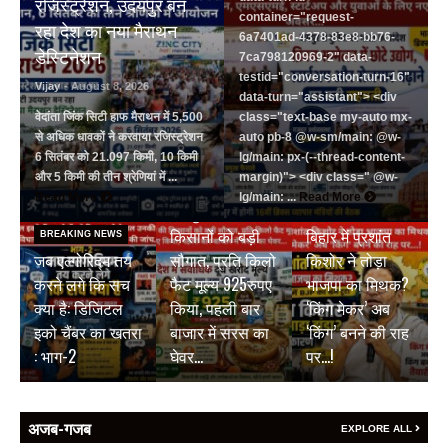
रजिस्ट्रेशन, उदयपुर बन
container="request-
रहा देश का नया मैराथन
6a7401ad-4378-83e8-bb76-
डेस्टिनेशन
7ca798120969-2" data-
testid="conversation-turn-16"
Vijay
- August 8, 2026
data-turn="assistant"> <div
वेदांता जिंक सिटी हाफ मैराथन में 5,500
class="text-base my-auto mx-
से अधिक धावकों ने करवाया रजिस्ट्रेशन
auto pb-8 @w-sm/main: @w-
6 सितंबर को 21.097 किमी, 10 किमी
lg/main: px-(--thread-content-
और 5 किमी की तीन श्रेणियां में ...
margin)"> <div class=" @w-
BREAKING NEWS
Read More
lg/main: ...
Read More
जयपुर डेयरी की
BREAKING NEWS
किसानों को बड़ी
बिहार में प्रशांत
BREAKING NEWS
जब एल्गोरिद्म तय
सौगात, प्रति किलो
किशोर ने तोड़ा
करने लगे कि सच
फैट मूल्य 925रुपए
भाजपा का मिथक?
क्या है: डिजिटल
किया, पहली बार
‘किंग मेकर’ अब
इको चैंबर का खतरा
बाजार में सरस का
‘किंग’ बनने की राह
: भाग-2
घेवर…
पर…!
अजब-गजब
EXPLORE ALL