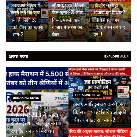
जब एल्गोरिद्म तय
सौगात, प्रति किलो
किशोर ने तोड़ा
करने लगे कि सच
फैट मूल्य 925रुपए
भाजपा का मिथक?
क्या है: डिजिटल
किया, पहली बार
‘किंग मेकर’ अब
इको चैंबर का खतरा
बाजार में सरस का
‘किंग’ बनने की राह
: भाग-2
घेवर…
पर…!
अजब-गजब
EXPLORE ALL
BREAKING NEWS
BREAKING NEWS
जब एल्गोरिद्म तय करने लगे
वेदांता जिंक सिटी हाफ
कि सच क्या है: डिजिटल इको
मैराथन में 5,500 से ज्यादा
चैंबर का खतरा : भाग-2
रजिस्ट्रेशन, उदयपुर बन
रहा देश का नया मैराथन