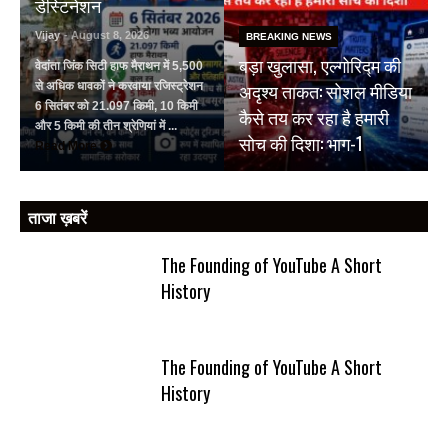
डेस्टिनेशन
Vijay
- August 8, 2026
BREAKING NEWS
बड़ा खुलासा, एल्गोरिद्म की
वेदांता जिंक सिटी हाफ मैराथन में 5,500
अदृश्य ताकत: सोशल मीडिया
से अधिक धावकों ने करवाया रजिस्ट्रेशन
6 सितंबर को 21.097 किमी, 10 किमी
कैसे तय कर रहा है हमारी
और 5 किमी की तीन श्रेणियां में ...
सोच की दिशा: भाग-1
Read More
ताजा ख़बरें
The Founding of YouTube A Short
History
The Founding of YouTube A Short
History