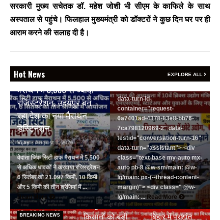
text-primary w-full
सरकारी मुख्य सचेतक डॉ. महेश जोशी भी सीएम के काफिले के साथ
focus:outline-none has-data-
अस्पताल से पहुंचे। फिलहाल मुख्यमंत्री को डॉक्टरों ने कुछ दिन घर पर ही
writing-block:pointer-events-
none <&:has()>*>:pointer-
आराम करने की सलाह दी है।
events-auto
R6Vx5W_threadScrollVars
scroll-mb- scroll-mt-"
BREAKING NEWS
dir="auto" data-turn-
Hot News
वेदांता जिंक सिटी हाफ
EXPLORE ALL
id="request-6a7401ad-4378-
मैराथन में 5,500 से ज्यादा
83e8-bb76-7ca798120969-2"
data-turn-id-
रजिस्ट्रेशन, उदयपुर बन
container="request-
रहा देश का नया मैराथन
6a7401ad-4378-83e8-bb76-
डेस्टिनेशन
7ca798120969-2" data-
testid="conversation-turn-16"
Vijay
- August 8, 2026
data-turn="assistant"> <div
वेदांता जिंक सिटी हाफ मैराथन में 5,500
class="text-base my-auto mx-
से अधिक धावकों ने करवाया रजिस्ट्रेशन
auto pb-8 @w-sm/main: @w-
6 सितंबर को 21.097 किमी, 10 किमी
lg/main: px-(--thread-content-
और 5 किमी की तीन श्रेणियां में ...
margin)"> <div class=" @w-
BREAKING NEWS
Read More
lg/main: ...
Read More
जयपुर डेयरी की
BREAKING NEWS
किसानों को बड़ी
बिहार में प्रशांत
BREAKING NEWS