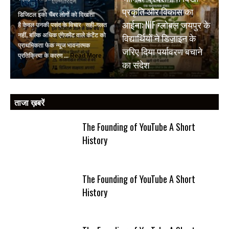
प्रकृति और विकास का
डिजिटल इको चैंबर लोगों को दिखाता
आईना: NIF ग्लोबल जयपुर के
है केवल उनकी पसंद के विचार सही-गलत
विद्यार्थियों ने डिज़ाइन के
नहीं, बल्कि अधिक एंगेजमेंट वाले कंटेंट को
प्राथमिकता फेक न्यूज भावनात्मक
जरिए दिया पर्यावरण बचाने
प्रतिक्रिया के कारण ...
Read More
का संदेश
ताजा ख़बरें
The Founding of YouTube A Short
History
The Founding of YouTube A Short
History