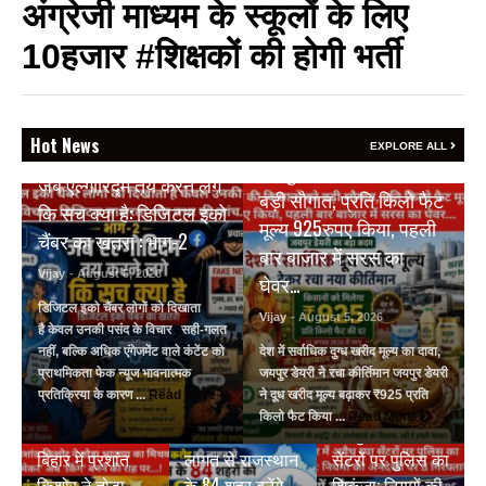
अंग्रेजी माध्यम के स्कूलों के लिए
10हजार #शिक्षकों की होगी भर्ती
Hot News
BREAKING NEWS
EXPLORE ALL
BREAKING NEWS
जयपुर डेयरी की किसानों को
जब एल्गोरिद्म तय करने लगे
बड़ी सौगात, प्रति किलो फैट
कि सच क्या है: डिजिटल इको
मूल्य 925रुपए किया, पहली
चैंबर का खतरा : भाग-2
बार बाजार में सरस का
Vijay
- August 6, 2026
घेवर…
डिजिटल इको चैंबर लोगों को दिखाता
Vijay
- August 5, 2026
है केवल उनकी पसंद के विचार सही-गलत
नहीं, बल्कि अधिक एंगेजमेंट वाले कंटेंट को
देश में सर्वाधिक दुग्ध खरीद मूल्य का दावा,
प्राथमिकता फेक न्यूज भावनात्मक
जयपुर डेयरी ने रचा कीर्तिमान जयपुर डेयरी
प्रतिक्रिया के कारण ...
Read More
ने दूध खरीद मूल्य बढ़ाकर ₹925 प्रति
BREAKING NEWS
BREAKING NEWS
किलो फैट किया ...
Read More
₹9500 करोड़ की
जयपुर में अवैध स्पा
BREAKING NEWS
बिहार में प्रशांत
लागत से राजस्थान
सेंटरों पर पुलिस का
किशोर ने तोड़ा
के 84 शहर बनेंगे
शिकंजा: नियमों की