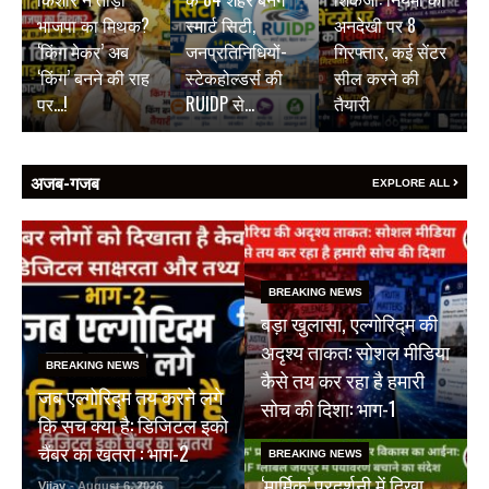
भाजपा का मिथक?
स्मार्ट सिटी,
अनदेखी पर 8
‘किंग मेकर’ अब
जनप्रतिनिधियों-
गिरफ्तार, कई सेंटर
‘किंग’ बनने की राह
स्टेकहोल्डर्स की
सील करने की
पर…!
RUIDP से…
तैयारी
अजब-गजब
EXPLORE ALL
BREAKING NEWS
बड़ा खुलासा, एल्गोरिद्म की
अदृश्य ताकत: सोशल मीडिया
BREAKING NEWS
कैसे तय कर रहा है हमारी
जब एल्गोरिद्म तय करने लगे
सोच की दिशा: भाग-1
कि सच क्या है: डिजिटल इको
चैंबर का खतरा : भाग-2
BREAKING NEWS
‘मार्मिक’ प्रदर्शनी में दिखा
Vijay
- August 6, 2026