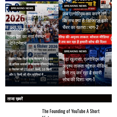
BREAKING NEWS
BREAKING NEWS
जब एल्गोरिद्म तय करने लगे
वेदांता जिंक सिटी हाफ
कि सच क्या है: डिजिटल इको
मैराथन में 5,500 से ज्यादा
चैंबर का खतरा : भाग-2
रजिस्ट्रेशन, उदयपुर बन
रहा देश का नया मैराथन
डेस्टिनेशन
Vijay
- August 8, 2026
BREAKING NEWS
बड़ा खुलासा, एल्गोरिद्म की
वेदांता जिंक सिटी हाफ मैराथन में 5,500
अदृश्य ताकत: सोशल मीडिया
से अधिक धावकों ने करवाया रजिस्ट्रेशन
6 सितंबर को 21.097 किमी, 10 किमी
कैसे तय कर रहा है हमारी
और 5 किमी की तीन श्रेणियां में ...
सोच की दिशा: भाग-1
Read More
ताजा ख़बरें
The Founding of YouTube A Short