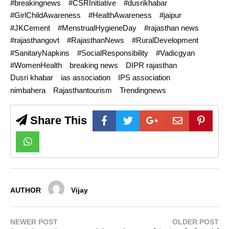
#breakingnews
#CSRInitiative
#dusrikhabar
#GirlChildAwareness
#HealthAwareness
#jaipur
#JKCement
#MenstrualHygieneDay
#rajasthan news
#rajasthangovt
#RajasthanNews
#RuralDevelopment
#SanitaryNapkins
#SocialResponsibility
#Vadicgyan
#WomenHealth
breaking news
DIPR rajasthan
Dusri khabar
ias association
IPS association
nimbahera
Rajasthantourism
Trendingnews
Share This
AUTHOR
Vijay
NEWER POST
OLDER POST