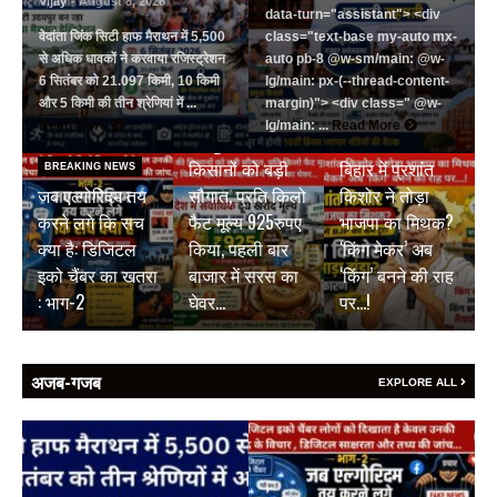
Vijay
- August 8, 2026
data-turn="assistant"> <div
वेदांता जिंक सिटी हाफ मैराथन में 5,500
class="text-base my-auto mx-
से अधिक धावकों ने करवाया रजिस्ट्रेशन
auto pb-8 @w-sm/main: @w-
6 सितंबर को 21.097 किमी, 10 किमी
lg/main: px-(--thread-content-
और 5 किमी की तीन श्रेणियां में ...
margin)"> <div class=" @w-
BREAKING NEWS
Read More
lg/main: ...
Read More
जयपुर डेयरी की
BREAKING NEWS
किसानों को बड़ी
बिहार में प्रशांत
BREAKING NEWS
जब एल्गोरिद्म तय
सौगात, प्रति किलो
किशोर ने तोड़ा
करने लगे कि सच
फैट मूल्य 925रुपए
भाजपा का मिथक?
क्या है: डिजिटल
किया, पहली बार
‘किंग मेकर’ अब
इको चैंबर का खतरा
बाजार में सरस का
‘किंग’ बनने की राह
: भाग-2
घेवर…
पर…!
अजब-गजब
EXPLORE ALL