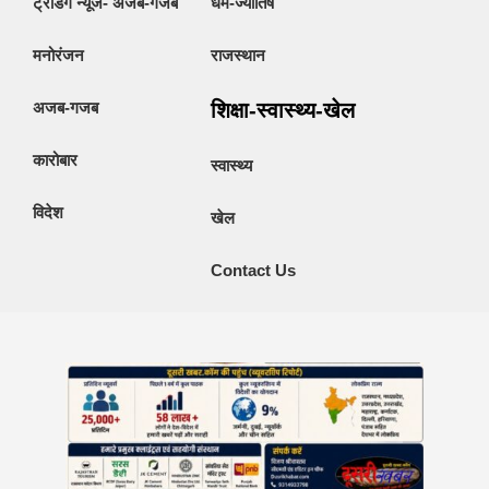
ट्रेंडिंग न्यूज- अजब-गजब
धर्म-ज्योतिष
मनोरंजन
राजस्थान
अजब-गजब
शिक्षा-स्वास्थ्य-खेल
कारोबार
स्वास्थ्य
विदेश
खेल
Contact Us