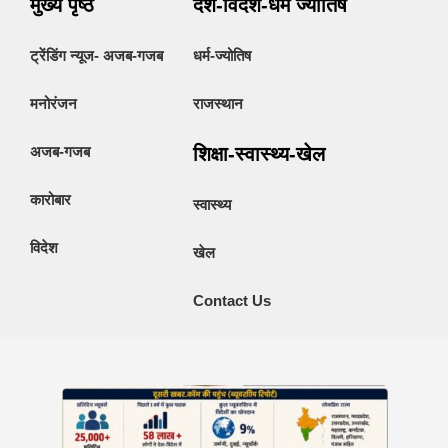
मुख्य पृष्ठ
देश-विदेश-धर्म ज्योतिष
ट्रेंडिंग न्यूज- अजब-गजब
धर्म-ज्योतिष
मनोरंजन
राजस्थान
अजब-गजब
शिक्षा-स्वास्थ्य-खेल
कारोबार
स्वास्थ्य
विदेश
खेल
Contact Us