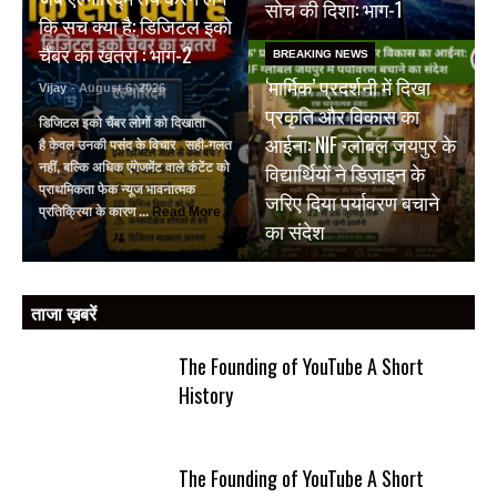
सोच की दिशा: भाग-1
कि सच क्या है: डिजिटल इको
चैंबर का खतरा : भाग-2
BREAKING NEWS
‘मार्मिक’ प्रदर्शनी में दिखा
Vijay
- August 6, 2026
प्रकृति और विकास का
डिजिटल इको चैंबर लोगों को दिखाता
आईना: NIF ग्लोबल जयपुर के
है केवल उनकी पसंद के विचार सही-गलत
विद्यार्थियों ने डिज़ाइन के
नहीं, बल्कि अधिक एंगेजमेंट वाले कंटेंट को
प्राथमिकता फेक न्यूज भावनात्मक
जरिए दिया पर्यावरण बचाने
प्रतिक्रिया के कारण ...
Read More
का संदेश
ताजा ख़बरें
The Founding of YouTube A Short
History
The Founding of YouTube A Short