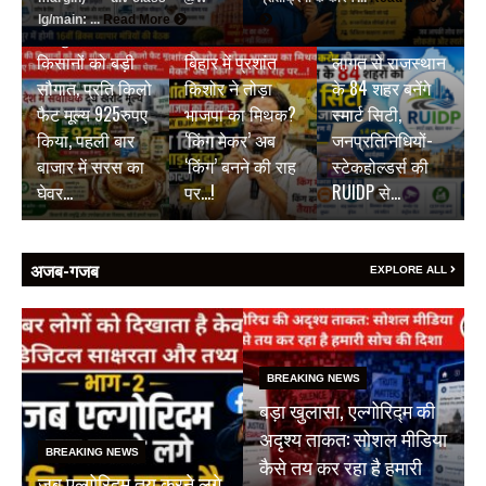
BREAKING NEWS
BREAKING NEWS
lg/main: ...
Read More
जयपुर डेयरी की
₹9500 करोड़ की
BREAKING NEWS
किसानों को बड़ी
बिहार में प्रशांत
लागत से राजस्थान
सौगात, प्रति किलो
किशोर ने तोड़ा
के 84 शहर बनेंगे
फैट मूल्य 925रुपए
भाजपा का मिथक?
स्मार्ट सिटी,
किया, पहली बार
‘किंग मेकर’ अब
जनप्रतिनिधियों-
बाजार में सरस का
‘किंग’ बनने की राह
स्टेकहोल्डर्स की
घेवर…
पर…!
RUIDP से…
अजब-गजब
EXPLORE ALL
BREAKING NEWS
बड़ा खुलासा, एल्गोरिद्म की
अदृश्य ताकत: सोशल मीडिया
BREAKING NEWS
कैसे तय कर रहा है हमारी
जब एल्गोरिद्म तय करने लगे