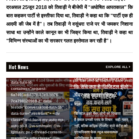
Vijay
- August 6, 2026
दरअसल 25जून 2018 को तिवाड़ी ने बीजेपी में “अघोषित आपतकाल” कि
<section class="text-token-
बात कहकर पार्टी से इस्तीफा दिया था, तिवाड़ी ने कहा था कि “पार्टी एक ही
text-primary w-full
आदमी की जेब में है”। तब तिवाड़ी ने वसुंधरा राजे पर भी जमकर निशाना
focus:outline-none has-data-
साधा था उन्होंने काले कानून का भी जिक्र किया था, तिवाड़ी ने कहा था
writing-block:pointer-events-
none <&:has()>*>:pointer-
“विभिन्न संस्थाओं का भी सरकार गलत इस्तेमाल कर रही है”।
events-auto
R6Vx5W_threadScrollVars
scroll-mb- scroll-mt-"
dir="auto" data-turn-
Hot News
EXPLORE ALL
BREAKING NEWS
id="request-6a7401ad-4378-
83e8-bb76-7ca798120969-2"
जब एल्गोरिद्म तय करने लगे
data-turn-id-
कि सच क्या है: डिजिटल इको
container="request-
चैंबर का खतरा : भाग-2
6a7401ad-4378-83e8-bb76-
7ca798120969-2" data-
Vijay
- August 6, 2026
testid="conversation-turn-16"
data-turn="assistant"> <div
डिजिटल इको चैंबर लोगों को दिखाता
class="text-base my-auto mx-
है केवल उनकी पसंद के विचार सही-गलत
auto pb-8 @w-sm/main: @w-
नहीं, बल्कि अधिक एंगेजमेंट वाले कंटेंट को
lg/main: px-(--thread-content-
प्राथमिकता फेक न्यूज भावनात्मक
margin)"> <div class=" @w-
प्रतिक्रिया के कारण ...
Read More