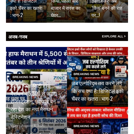
क्या है: डिजिटल
किया, पहली बार
‘किंग मेकर’ अब
इको चैंबर का खतरा
बाजार में सरस का
‘किंग’ बनने की राह
: भाग-2
घेवर…
पर…!
अजब-गजब
EXPLORE ALL
BREAKING NEWS
BREAKING NEWS
जब एल्गोरिद्म तय करने लगे
वेदांता जिंक सिटी हाफ
कि सच क्या है: डिजिटल इको
मैराथन में 5,500 से ज्यादा
चैंबर का खतरा : भाग-2
रजिस्ट्रेशन, उदयपुर बन
रहा देश का नया मैराथन
डेस्टिनेशन
Vijay
- August 8, 2026
BREAKING NEWS