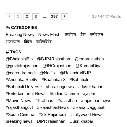
...
1
2
3
297
15 / 4447 Posts
CATEGORIES
Breaking News
News Flash
कारोबार
देश
मनोरंजन
राजस्थान
विदेश
व्यक्तिविषेश
TAGS
@BhajanlalBjp
@BJP4Rajasthan
@cmorajasthan
@govtofrajasthan
@INCrajasthan
@KumariDiya
@narendramodi
@Netflix
@Rajendra4BJP
#Anushka Shetty
#Baahubali 3
#Bahubali
#Bahubali Universe
#breakingnews
#dusrikhabar
#Entertainment News
#Indian Cinema
#jaipur
#Movie News
#Prabhas
#rajasthan
#rajasthan news
#rajasthangovt
#RajasthanNews
#Rana Daggubati
#South Cinema
#SS Rajamouli
#Tollywood News
breaking news
DIPR rajasthan
Dusri khabar