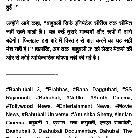
हुईं।”
उन्होंने आगे कहा,
“
बाहुबली सिर्फ एनिमेटेड सीरीज तक सीमित
नहीं रहने वाली है। यह कई दूसरे माध्यमों और रूपों में आगे
बढ़ेगी। फिलहाल इस बारे में विस्तार से बात करने का यह सही
मंच नहीं है।”
हालांकि
,
अब तक
‘
बाहुबली
3′
को लेकर मेकर्स की
ओर से कोई आधिकारिक घोषणा नहीं की गई है।
BREAKING NEWS
जयपुर से दुनिया को भारत
——————————–
का संदेश: ब्रिक्स सम्मेलन में
छोटे उद्योगों, स्टार्टअप और
#Baahubali 3, #Prabhas, #Rana Daggubati, #SS
रोजगार बढ़ाने पर सहमति
Rajamouli, #Bahubali, #Netflix, #South Cinema,
Vijay
- August 6, 2026
#Tollywood News, #Entertainment News, #Movie
<section class="text-token-
News, #Bahubali Universe, #Anushka Shetty, #Indian
text-primary w-full
Cinema, बाहुबली 3, प्रभास, राणा दग्गुबाती, एसएस राजामौली,
focus:outline-none has-data-
Baahubali 3, Baahubali Documentary, Bahubali The
writing-block:pointer-events-
none <&:has()>*>:pointer-