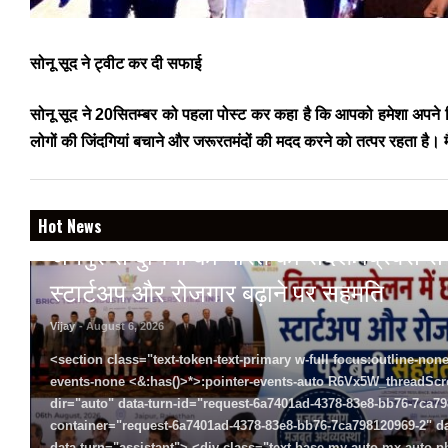
सोनू सूद ने ट्वीट कर दी सफाई
सोनू सूद ने 20सितम्बर को पहला पोस्ट कर कहा है कि आपको हमेशा अपने हिस
लोगों की जिंदगियां बचाने और जरूरतमंदों की मदद करने को तत्पर रहता है। म
BREAKING NEWS
Hot News
जयपुर से दुनिया को भारत का संदेश: ब्रिक्स सम्मे
स्टार्टअप और रोजगार बढ़ाने पर सहमति
Vijay
- August 6, 2026
<section class="text-token-text-primary w-full focus:outline-none
events-none <&:has()>*>:pointer-events-auto R6Vx5W_threadScrol
dir="auto" data-turn-id="request-6a7401ad-4378-83e8-bb76-7ca798
container="request-6a7401ad-4378-83e8-bb76-7ca798120969-2" dat
data-turn="assistant"> <div class="text-base my-auto mx-auto