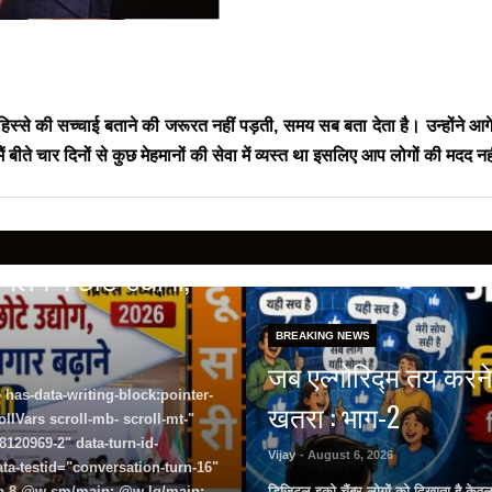
्से की सच्चाई बताने की जरूरत नहीं पड़ती, समय सब बता देता है। उन्होंने आगे 
ैं बीते चार दिनों से कुछ मेहमानों की सेवा में व्यस्त था इसलिए आप लोगों की मद
लन में छोटे उद्योगों,
BREAKING NEWS
जब एल्गोरिद्म तय करने
 has-data-writing-block:pointer-
खतरा : भाग-2
lVars scroll-mb- scroll-mt-"
120969-2" data-turn-id-
Vijay
- August 6, 2026
a-testid="conversation-turn-16"
 pb-8 @w-sm/main: @w-lg/main:
डिजिटल इको चैंबर लोगों को दिखाता है केव